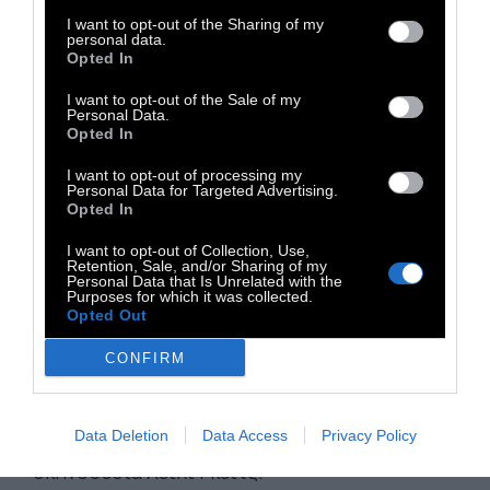
I want to opt-out of the Sharing of my
personal data.
Οι υπόλοιπες ταινίες του Αφιερώματος:
Opted In
I want to opt-out of the Sale of my
Personal Data.
Opted In
I want to opt-out of processing my
Personal Data for Targeted Advertising.
Opted In
I want to opt-out of Collection, Use,
Retention, Sale, and/or Sharing of my
Personal Data that Is Unrelated with the
Purposes for which it was collected.
Opted Out
CONFIRM
- Atropia (2025) Βραβευμένη στο Φεστιβάλ
Data Deletion
Data Access
Privacy Policy
του Sundance ταινία μυθοπλασίας, σε
σκηνοθεσία Χέιλι Γκέιτς.