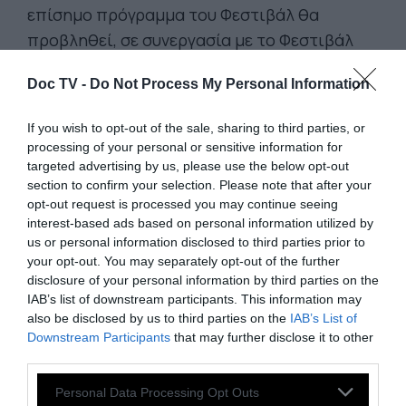
επίσημο πρόγραμμα του Φεστιβάλ θα
προβληθεί, σε συνεργασία με το Φεστιβάλ
Πρωτοποριακού Κινηματογράφου της
Doc TV -
Do Not Process My Personal Information
Αθήνας, η βραβευμένη στο Φεστιβάλ του
Λοκάρνο νέα ταινία του Ρίβερς «Mare's
If you wish to opt-out of the sale, sharing to third parties, or
Nest», που βασίζεται στο μονόπρακτο
processing of your personal or sensitive information for
θεατρικό "The Word for Snow" του Ντον
targeted advertising by us, please use the below opt-out
section to confirm your selection. Please note that after your
ΝτεΛίλο. Τα εγκαίνια της έκθεσης και η
opt-out request is processed you may continue seeing
προβολή του «Mare's Nest» θα γίνουν
interest-based ads based on personal information utilized by
παρουσία του Μπεν Ρίβερς. H έκθεση
us or personal information disclosed to third parties prior to
your opt-out. You may separately opt-out of the further
αναπτύσσεται μέσα και από το νέο έργο της
disclosure of your personal information by third parties on the
ομάδας Errands με τίτλο "U.F.O. lost in
IAB’s list of downstream participants. This information may
HEAVEN (2025) - The Journey of a Forgotten
also be disclosed by us to third parties on the
IAB’s List of
Downstream Participants
that may further disclose it to other
Future" και εμβληματικές ταινίες του
third parties.
πρωτοπόρου Έλληνα σκηνοθέτη Κώστα
Σφήκα.
Personal Data Processing Opt Outs