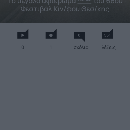
Το μεγάλο αφιέρωμα
του 66ου
Φεστιβάλ Κιν/φου Θεσ/κης
0
551
0
1
σχόλια
λέξεις