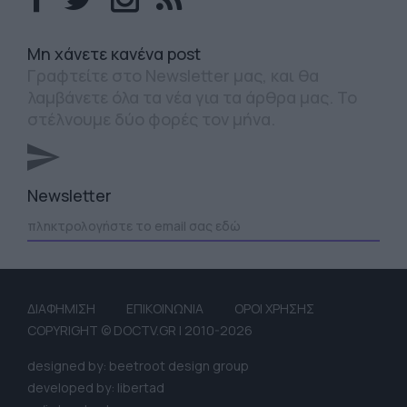
Mη χάνετε κανένα post
Γραφτείτε στο Newsletter μας, και θα
λαμβάνετε όλα τα νέα για τα άρθρα μας. Το
στέλνουμε δύο φορές τον μήνα.
Newsletter
ΔΙΑΦΗΜΙΣΗ
ΕΠΙΚΟΙΝΩΝΙΑ
ΟΡΟΙ ΧΡΗΣΗΣ
COPYRIGHT © DOCTV.GR | 2010-2026
designed by: beetroot design group
developed by: libertad