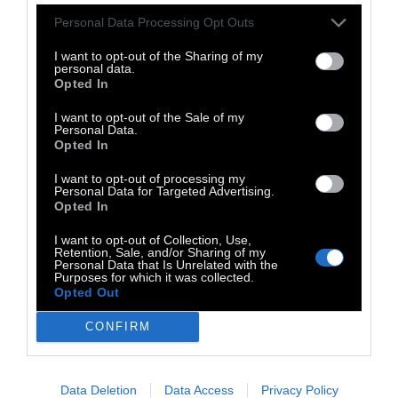
“εξαερώνονται” στη χώρα μας στο όνομα της
Personal Data Processing Opt Outs
προστασίας του περιβάλλοντος.
I want to opt-out of the Sharing of my
personal data.
Η εμπειρία της καθημερινότητας στην
Opted In
Ελλάδα δείχνει ότι, δυστυχώς, κάθε καλή και
I want to opt-out of the Sale of my
τίμια προσπάθεια έχει πάντοτε απέναντί
Personal Data.
Opted In
της τα κυκλώματα που λυμαίνονται εδώ και
δεκαετίες τα περιβαλλοντικά ζητήματα.
I want to opt-out of processing my
Personal Data for Targeted Advertising.
Σκοπός τους δεν είναι μόνο να έχουν την
Opted In
αποκλειστικότητα στη διαχείριση των
I want to opt-out of Collection, Use,
δημόσιων πόρων, αλλά και να εμποδίζουν
Retention, Sale, and/or Sharing of my
Personal Data that Is Unrelated with the
την υλοποίηση δράσεων και έργων που θα
Purposes for which it was collected.
Opted Out
αποκάλυπταν τη δική τους καταστροφική
συμβολή. Είναι εμφανές ότι το τελευταίο από
CONFIRM
τα ενδιαφέροντά τους είναι η προστασία του
περιβάλλοντος και η ευζωία των ζώων.
Data Deletion
Data Access
Privacy Policy