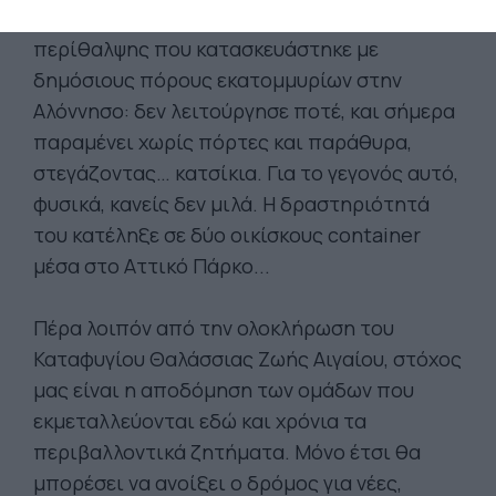
Ενδεικτικό παράδειγμα αποτελεί το κέντρο
περίθαλψης που κατασκευάστηκε με
δημόσιους πόρους εκατομμυρίων στην
Αλόννησο: δεν λειτούργησε ποτέ, και σήμερα
παραμένει χωρίς πόρτες και παράθυρα,
στεγάζοντας… κατσίκια. Για το γεγονός αυτό,
φυσικά, κανείς δεν μιλά. Η δραστηριότητά
του κατέληξε σε δύο οικίσκους container
μέσα στο Αττικό Πάρκο...
Πέρα λοιπόν από την ολοκλήρωση του
Καταφυγίου Θαλάσσιας Ζωής Αιγαίου, στόχος
μας είναι η αποδόμηση των ομάδων που
εκμεταλλεύονται εδώ και χρόνια τα
περιβαλλοντικά ζητήματα. Μόνο έτσι θα
μπορέσει να ανοίξει ο δρόμος για νέες,