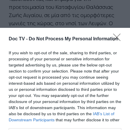
προετοιμασία του Καταφυγίου Θαλάσσιας
Ζωής Αιγαίου, σε μία από τις ομορφότερες
γωνιές της χώρας, στο νησί των Λειψών. Ο
πυρήνας του είναι το «νοσοκομείο της
θάλασσας», όπως το αποκαλούν οι
Doc TV -
Do Not Process My Personal Information
ερευνητές του Ινστιτούτου
If you wish to opt-out of the sale, sharing to third parties, or
Αρχιπέλαγος.Πρόκειται για ένα έργο που έχει
processing of your personal or sensitive information for
κατασκευαστεί και προετοιμάζεται τα
targeted advertising by us, please use the below opt-out
τελευταία χρόνια από ειδικούς, ώστε να
section to confirm your selection. Please note that after your
opt-out request is processed you may continue seeing
μπορεί να προσφέρει θαλπωρή και
interest-based ads based on personal information utilized by
περίθαλψη στα θαλάσσια είδη, με τους
us or personal information disclosed to third parties prior to
αυστηρότερους όρους ευζωίας των ζώων.
your opt-out. You may separately opt-out of the further
disclosure of your personal information by third parties on the
Πρέπει να τονιστεί ότι για αυτό το δύσκολο
IAB’s list of downstream participants. This information may
εγχείρημα δεν έχουμε λάβει, ούτε
also be disclosed by us to third parties on the
IAB’s List of
διεκδικήσει, ούτε ένα ευρώ από τον πακτωλό
Downstream Participants
that may further disclose it to other
third parties.
χρημάτων που συνηθίζεται να