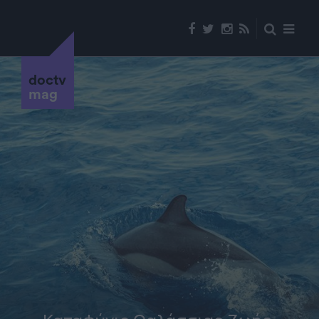
doctv
mag