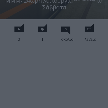
MMM: 24ωρη λειτουργία
τα
Σάββατα
0
170
0
1
σχόλια
λέξεις