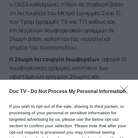
ο ΟΑΣΑ καθιερώνει πλέον σε σταθερή βάση
τη λειτουργία του Μετρό (γραμμές 2 και 3),
του Τραμ (γραμμές Τ6 και Τ7) καθώς και
επιλεγμένων λεωφορειακών γραμμών σε
24ωρη βάση, καλύπτοντας νευραλγικά
σημεία του λεκανοπεδίου.
Η 24ωρη λειτουργία λεωφορείων
, αφορά 10
λεωφορειακές γραμμές, επιπλέον των
υφιστάμενων γραμμών 24ωρης και
νυχτερινής λειτουργίας. Οι γραμμές 24ωρης
Doc TV -
Do Not Process My Personal Information
λειτουργίας:
221 Πανεπιστημιούπολη – Ακαδημία
If you wish to opt-out of the sale, sharing to third parties, or
processing of your personal or sensitive information for
224 Καισαριανή – Ελ. Βενιζέλου
targeted advertising by us, please use the below opt-out
421 Άγιοι Ανάργυροι – Αγία Παρασκευή
section to confirm your selection. Please note that after your
608 Γαλάτσι – Ακαδημία – Νεκρ.
opt-out request is processed you may continue seeing