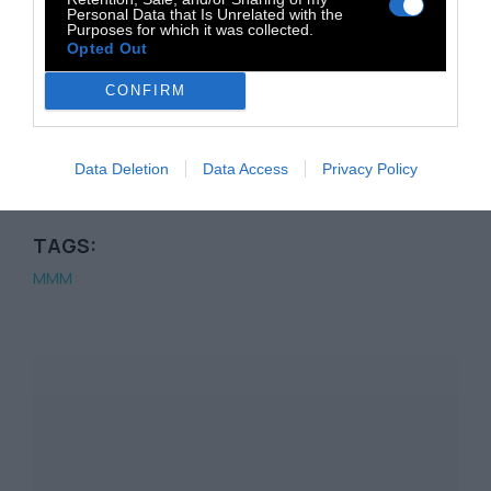
Οι μόνιμες γραμμές νυχτερινής λειτουργίας:
Personal Data that Is Unrelated with the
Purposes for which it was collected.
Opted Out
400 Πειραιάς – Στ. Δουκίσσης
Πλακεντίας
CONFIRM
500 Πειραιάς – Κηφισιά
790 Γλυφάδα – Περιστέρι – Ανθούπολη
Data Deletion
Data Access
Privacy Policy
Χ14 Σύνταγμα – Κηφισιά
TAGS:
ΜΜΜ