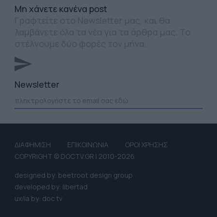
Mη χάνετε κανένα post
Γραφτείτε στο Newsletter μας, και θα
λαμβάνετε όλα τα νέα για τα άρθρα μας. Το
στέλνουμε δύο φορές τον μήνα.
Newsletter
ΔΙΑΦΗΜΙΣΗ
ΕΠΙΚΟΙΝΩΝΙΑ
ΟΡΟΙ ΧΡΗΣΗΣ
COPYRIGHT © DOCTV.GR | 2010-2026
designed by: beetroot design group
developed by: libertad
ux/ia by: doc tv