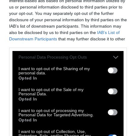
interest-based ads based on personal information utilized by
Ζωγράφου
us or personal information disclosed to third parties prior to
703 Πειραιάς – Αγ. Ανάργυροι – Αγ.
your opt-out. You may separately opt-out of the further
Ελευθέριος(μέσω Θηβών)
disclosure of your personal information by third parties on the
IAB’s list of downstream participants. This information may
842 Πέραμα – Στ. Κορυδαλλός
also be disclosed by us to third parties on the
IAB’s List of
049 Πειραιάς – Ομόνοια
Downstream Participants
that may further disclose it to other
Α15 Στ. Λαρίσης – Δάσος
third parties.
Β11 Πλ. Βάθη – Ίλιον – Πετρούπολη
Personal Data Processing Opt Outs
Β12 Στ. Αττική – Άνω Λιόσια
I want to opt-out of the Sharing of my
040 Πειραιάς – Σύνταγμα
personal data.
11 Άνω Πατήσια – Νέο Παγκράτι – Νέα
Opted In
Ελβετία
I want to opt-out of the Sale of my
Personal Data.
Χ93 Στ. Υπεραστικών Λεωφορείων
Opted In
Κηφισού – Αερολιμένας Αθηνών
I want to opt-out of processing my
Χ95 Σύνταγμα – Αερολιμένας Αθηνών
Personal Data for Targeted Advertising.
Χ96 Πειραιάς – Αερολιμένας Αθηνών
Opted In
Χ97 Αερολιμένας Αθηνών – Στ. Ελληνικό
I want to opt-out of Collection, Use,
Retention, Sale, and/or Sharing of my