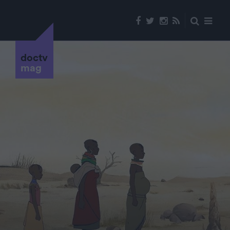
doctv
mag