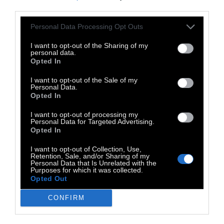
Patricia Ramos
. Βραβεία Goya Καλύτερου
third parties.
Νέου Σκηνοθέτη και Πρωτοεμφανιζόμενου
Ηθοποιού
πήρε «Το Γαλάζιο Αστέρι» (La
Personal Data Processing Opt Outs
Estrella Azul) του Javier Macipe, ενώ το Goya
I want to opt-out of the Sharing of my
personal data.
Σκηνοθεσίας πήραν οι Isaki Lacuesta και Pol
Opted In
Rodriguez για το «Δεύτερο
I want to opt-out of the Sale of my
Βραβείο» (Segundo Premio), που
Personal Data.
Opted In
αναφέρεται σε ένα indie συγκρότημα, τους
Los Planetas, στην δεκαετία του '90. To «La
I want to opt-out of processing my
Personal Data for Targeted Advertising.
Suprema» είναι μια ταινία από την
Opted In
Κολομβία, «Το Πιο Τρομακτικό Δέρμα» (La
I want to opt-out of Collection, Use,
Pied Mas Temida), από το Περού, το «Σχεδόν
Retention, Sale, and/or Sharing of my
Personal Data that Is Unrelated with the
Παράδεισος» (Casi el Paraiso), από το
Purposes for which it was collected.
Opted Out
Μεξικό και το γκέι ρομάντζο «Από την
Τελευταία Φορά που
CONFIRM
Συναντηθήκαμε» (Desde la Ultima Vez Que