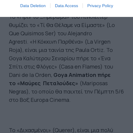
Nos Vimos), έρχεται από την Αργεντινή.
Data Deletion
Data Access
Privacy Policy
Το «Πριν το Ξημέρωμα» του Λίνκλεϊτερ
θυμίζει το «Τί θα Θέλαμε να Είμαστε» (Lo
Que Quisimos Ser) του Alejandro
Agresti. «Η Κόκκινη Παρθένα» (La Virgen
Roja), είναι μια ταινία της Paula Ortiz. Το
Goya Καλύτερου Σεναρίου πήρε το «Ένα
Σπίτι στις Φλόγες» (Casa en Flames) του
Dani de la Orden,
Goya Animation πήρε
το «Μαύρες Πεταλούδες»
(Mariposas
Negras), το οποίο θα παιχτεί την Πέμπτη 5/6
στο Βοξ Europa Cinema.
Το «Διχασμένοι» (Querer), είναι μια πολύ