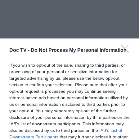
Doc TV -
Do Not Process My Personal Information
If you wish to opt-out of the sale, sharing to third parties, or
processing of your personal or sensitive information for
targeted advertising by us, please use the below opt-out
section to confirm your selection. Please note that after your
opt-out request is processed you may continue seeing
interest-based ads based on personal information utilized by
us or personal information disclosed to third parties prior to
your opt-out. You may separately opt-out of the further
Το «Μια Βραδιά με τους Rolling Stones» (Una
disclosure of your personal information by third parties on the
Noche con los Rolling Stones), είναι μία
IAB’s list of downstream participants. This information may
ταινία από την Κούβα σε σκηνοθεσία της
also be disclosed by us to third parties on the
IAB’s List of
Downstream Participants
that may further disclose it to other