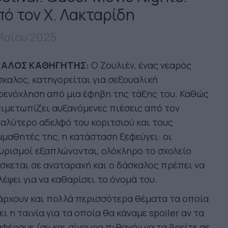
πό τον Χ. Λακταρίδη
Μαΐου 2025
ΚΑΛΟΣ ΚΑΘΗΓΗΤΗΣ:
Ο Ζουλιέν, ένας νεαρός
καλος, κατηγορείται για σεξουαλική
ρενόχληση από μια έφηβη της τάξης του. Καθώς
ιμετωπίζει αυξανόμενες πιέσεις από τον
αλύτερο αδελφό του κοριτσιού και τους
μαθητές της, η κατάσταση ξεφεύγει: οι
υρισμοί εξαπλώνονται, ολόκληρο το σχολείο
σκεται σε αναταραχή και ο δάσκαλος πρέπει να
έψει για να καθαρίσει το όνομά του.
άρχουν και πολλά περισσότερα θέματα τα οποία
ει η ταινία για τα οποία θα κάναμε spoiler αν τα
φέραμε (αν και σίγουρα πιθανόν να τα βρείτε σε