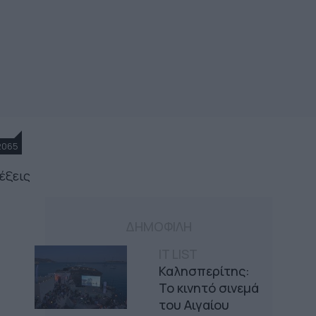
2065
έξεις
ΔΗΜΟΦΙΛΗ
IT LIST
Καλησπερίτης:
Το κινητό σινεμά
του Αιγαίου