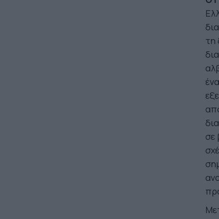
Ελλ
δια
τη 
δι
αλβ
ένα
εξε
απο
δια
σε 
σχέ
σημ
ανα
πρ
Μετ