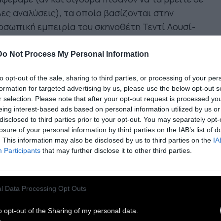
ες αναλύσεις), τα οποία βασίζονται στην
σωπική εμπειρία του σκηνοθέτη Τεντί Λουσί-
τέστ, ο οποίος είναι δάσκαλος και στην
γματική του ζωή. Αν και ο ίδιος, όπως και ο
Do Not Process My Personal Information
άς του (εξαιρετική η ερμηνεία του Φρανσουά
to opt-out of the sale, sharing to third parties, or processing of your per
ίλ), θα μπορούσε να καθαρίσει το όνομά του με
formation for targeted advertising by us, please use the below opt-out s
 μία, όταν αυτό τελικά συμβαίνει χωρίς ο ίδιος
r selection. Please note that after your opt-out request is processed y
το έχει αποφασίσει παρόλες τις πιέσεις - ακόμα
eing interest-based ads based on personal information utilized by us or
disclosed to third parties prior to your opt-out. You may separately opt-
 στην ανοιχτόμυαλη (;) παρισινή κοινωνία -
losure of your personal information by third parties on the IAB’s list of
χεται αντιμέτωπος με ακόμη περισσότερα
. This information may also be disclosed by us to third parties on the
IA
βλήματα, με το σχολείο και τον διευθυντή που
Participants
that may further disclose it to other third parties.
 θέλει να ταράξει τα νερά (όπως υπαινίσσεται
 ο αυθεντικός τίτλος της ταινίας στα Γαλλικά),
l Data Processing Opt Outs
τους συναδέλφους του (για πολλούς και
φορους λόγους) και κυρίως με τους ανήλικους
o opt-out of the Sharing of my personal data.
ητές του.