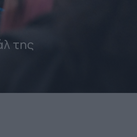
άλ της