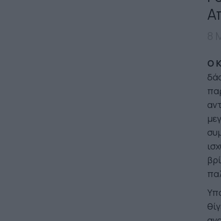
Α
8 
Ο 
δάσ
πα
αντ
μεγ
συμ
ισχ
βρί
παλ
Υπ
θίγ
ανα