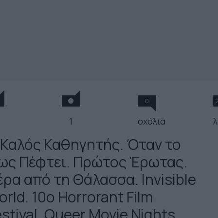
0
1
σχόλια
λ
 Καλός Καθηγητής. Όταν το
ως Πέφτει. Πρώτος Έρωτας.
έρα από τη Θάλασσα. Invisible
rld. 10o Horrorant Film
stival. Queer Movie Nights.