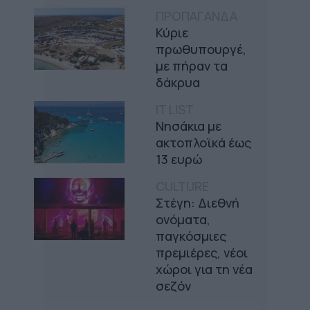
ΠΡΟΠΑΓΑΝΔΑ
Κύριε
πρωθυπουργέ,
με πήραν τα
δάκρυα
IT LIST
Νησάκια με
ακτοπλοϊκά έως
13 ευρώ
CULTURE
Στέγη: Διεθνή
ονόματα,
παγκόσμιες
πρεμιέρες, νέοι
χώροι για τη νέα
σεζόν