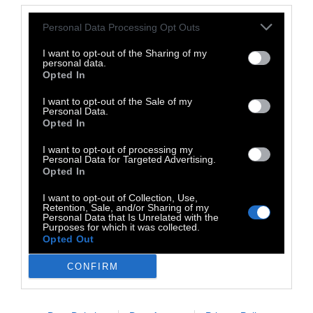
Barbara Warner, η οποία τον συνάντησε στη
Personal Data Processing Opt Outs
Νέα Ορλεάνη και μαζί του μοιράστηκε τη
μοναδική αυτή εμπειρία.
I want to opt-out of the Sharing of my
personal data.
Opted In
Στην έκθεση προβάλλεται και μια
διαδραστική οπτικοακουστική εφαρμογή με
I want to opt-out of the Sale of my
Personal Data.
κεντρικούς χαρακτήρες τον καλλιτέχνη και
Opted In
τη γυναίκα του, οι οποίοι μας ξεναγούν μέσα
I want to opt-out of processing my
από κείμενα και σχέδια στο συναρπαστικό
Personal Data for Targeted Advertising.
Opted In
αυτό ταξίδι.
I want to opt-out of Collection, Use,
ΓΚΙΚΑΣ. Ταξίδι από τη Δύση Στην Ανατολή,
Retention, Sale, and/or Sharing of my
Personal Data that Is Unrelated with the
Μουσείο Μπενάκη
,Πειραιώς 138, έως 16
Purposes for which it was collected.
Opted Out
Φεβρουαρίου 2025, Πέμπτη - Κυριακή: 10:00 -
18:00, Παρ - Σάβ.: 10:00 - 22:00, € 9, € 7
CONFIRM