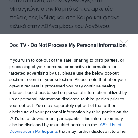
στην Ιαπωνία, στο Χονγκ-Κονγκ, στη
Μπανγκόγκ, στην Καμπότζη, σε αρκετές
πόλεις της Ινδίας και στο Κάιρο και φτάνει
τελικά στην Αθήνα μέσω του Λονδίνου.
Μέσα από σχέδια, ημερολόγια, αναμνηστικά
Doc TV -
αντικείμενα και έργα τέχνης, ο επισκέπτης
Do Not Process My Personal Information
της έκθεσης παρακολουθεί το συναρπαστικό
If you wish to opt-out of the sale, sharing to third parties, or
αυτό ταξίδι, ανακαλύπτοντας πόσο ο Γκίκας
processing of your personal or sensitive information for
είχε εντρυφήσει στην τέχνη, τη σκέψη και τη
targeted advertising by us, please use the below opt-out
section to confirm your selection. Please note that after your
θρησκεία της Ανατολής, αναγνωρίζοντας τις
opt-out request is processed you may continue seeing
ομοιότητες και τους δεσμούς ανάμεσα στην
interest-based ads based on personal information utilized by
Ανατολή και τη Δύση.
us or personal information disclosed to third parties prior to
your opt-out. You may separately opt-out of the further
Πρόκειται για ένα ταξίδι όχι μόνο
disclosure of your personal information by third parties on the
κυριολεκτικό, αλλά και μεταφορικό, ένα
IAB’s list of downstream participants. This information may
also be disclosed by us to third parties on the
IAB’s List of
ταξίδι αγάπης του καλλιτέχνη και της
Downstream Participants
that may further disclose it to other
μούσας του, της μετέπειτα συζύγου του,
third parties.