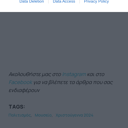
Data Deletion
Data Access
Privacy Policy
Ακολουθήστε μας στο
Instagram
και στο
Facebook
για να βλέπετε τα άρθρα που σας
ενδιαφέρουν
TAGS:
Πολιτισμός
Μουσείο
Χριστούγεννα 2024