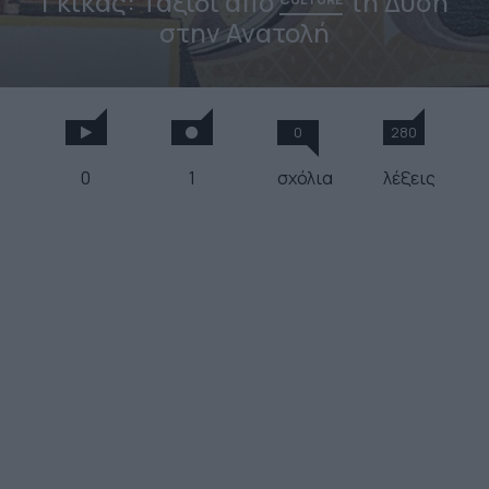
Γκίκας: Ταξίδι από
τη Δύση
στην Ανατολή
0
280
0
1
σχόλια
λέξεις