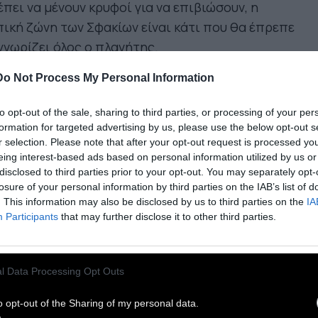
πει να μένουν κρυφοί για να επιβιώσουν, η
ική ζώνη των Σφακίων είναι κάτι που θα έπρεπε
γνωρίζει όλος ο πλανήτης.
 φωτογραφίες αποτελούν μέρος 30ετούς έρευνας
Do Not Process My Personal Information
ν αλπική ζώνη, η οποία παρουσιάζει
τεράστιο
σιολατρικό, αρχαιολογικό και λαογραφικό
to opt-out of the sale, sharing to third parties, or processing of your per
formation for targeted advertising by us, please use the below opt-out s
διαφέρον.
Απόκοσμα τοπία, πρωτόγονα κτiρια
r selection. Please note that after your opt-out request is processed y
ασκευασμένα με εκφορικό σύστημα, αρχέγονη
eing interest-based ads based on personal information utilized by us or
νοτροφική δραστηριότητα, σπάνια χλωρίδα και
disclosed to third parties prior to your opt-out. You may separately opt-
losure of your personal information by third parties on the IAB’s list of
νίδα που δεν υπάρχουν πουθενά στον πλανήτη
. This information may also be disclosed by us to third parties on the
IA
Participants
that may further disclose it to other third parties.
σφακιανές Μαδάρες είναι η τελευταία
ονοκάψουλα ανόθευτης Κρήτης, που επέδειξε
l Data Processing Opt Outs
στευτη ανθεκτικότητα για χιλιάδες χρόνια, αλλά
 τελευταίες δεκαετίες καταρρέει και πλέον
o opt-out of the Sharing of my personal data.