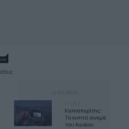
499
λέξεις
ΔΗΜΟΦΙΛΗ
IT LIST
Καλησπερίτης:
Το κινητό σινεμά
του Αιγαίου