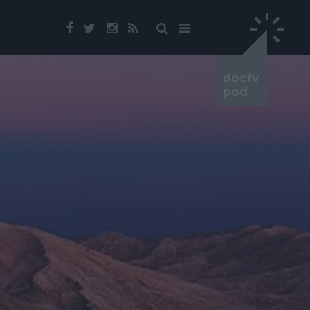
doctv
pod