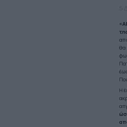
5 
«A
τη
απ
θα 
φω
Πα
έως
Πο
Η έ
ακ
απ
ώσ
απ