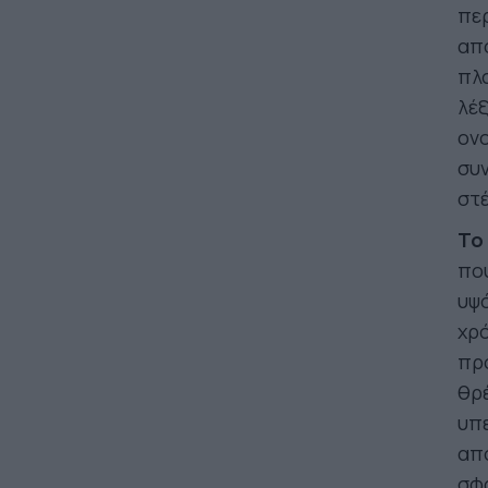
περ
απο
πλα
λέξ
ονο
συν
στέ
Το
που
υψό
χρό
πρ
θρέ
υπ
απ
σφ