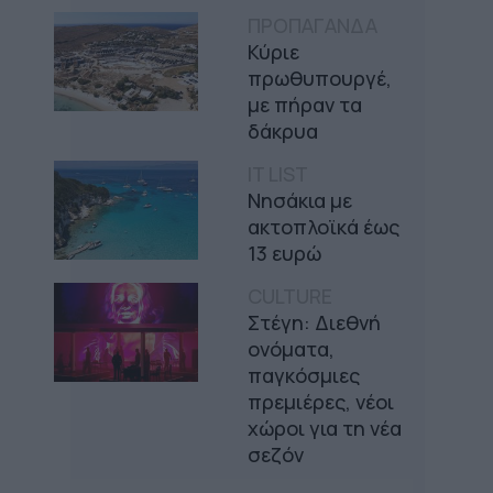
ΠΡΟΠΑΓΑΝΔΑ
Κύριε
πρωθυπουργέ,
με πήραν τα
δάκρυα
IT LIST
Νησάκια με
ακτοπλοϊκά έως
13 ευρώ
CULTURE
Στέγη: Διεθνή
ονόματα,
παγκόσμιες
πρεμιέρες, νέοι
χώροι για τη νέα
σεζόν