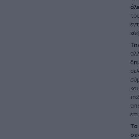
όλε
του
εντ
εύφ
Τη
αλ
δημ
σελ
σύμ
και
πεδ
απ
επ
Τα
οπ