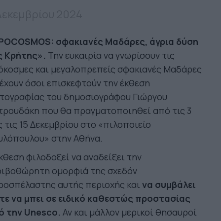
Δεκεμβρίου 2024
POCOSMOS: σφακιανές Μαδάρες, άγρια δύση
ς Κρήτης».
Την ευκαιρία να γνωρίσουν τις
όκοσμες και μεγαλοπρεπείς σφακιανές Μαδάρες
έχουν όσοι επισκεφτούν την έκθεση
τογραφίας του δημοσιογράφου Γιώργου
τρουδάκη που θα πραγματοποιηθεί από τις 3
 τις 15 Δεκεμβρίου στο «πιλοποιείο
υλόπουλου» στην Αθήνα.
κθεση φιλοδοξεί να αναδείξει την
ριβοθώρητη ομορφιά της σχεδόν
ροσπέλαστης αυτής περιοχής και
να συμβάλει
τε να μπει σε ειδικό καθεστώς προστασίας
ό την Unesco.
Αν και μάλλον μερικοί θησαυροί