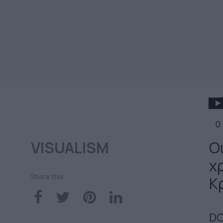
0
VISUALISM
Ο
χ
Share this
Κ
D