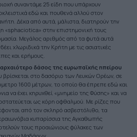
ιοχή συναντάμε 25 είδη που υπάρχουν
κλειστικά εδώ και πουθενά αλλού στον
νήτη. Δέκα από αυτά, μάλιστα, διατηρούν την
η «sphaciotica» στην επιστημονική τους
μασία. Μεγάλος αριθμός από τα φυτά αυτά
δέει χλωριδικά την Κρήτη με τις ασιατικές
πες και ερήμους.
 αρχαιότερο δάσος της ευρωπαϊκής ηπείρου
 βρίσκεται στο δασόριο των Λευκών Ορέων, σε
μετρο 1600 μέτρων, το οποίο θα έπρεπε εδώ και
νια να έχει κηρυχθεί «μνημείο της Φύσης» και να
οστατεύεται ως κόρη οφθαλμού. Με ρίζες που
φονται από τον σκληρό ασβεστόλιθο, τα
εραιωνόβια κυπαρίσσια της Αγκαθωπής
οτελούν τους προαιώνιους φύλακες των
ακιανών Μαδάρων.