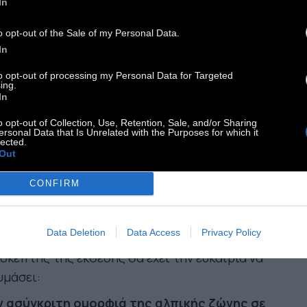
σκεται στα πρόθυρα του αφανισμού. Σε αυτόν
In
 τόπο σπάνιας φυσικής ομορφιάς, οι
o opt-out of the Sale of my Personal Data.
θρώπινες δραστηριότητες επηρεάστηκαν
In
χιστα από τα τεχνολογικά επιτεύγματα και
to opt-out of processing my Personal Data for Targeted
αμένουν σχεδόν αναλλοίωτες από τα χρόνια του
ing.
όδου και ακόμα παλαιότερα μέχρι τις μέρες μας.
In
ις φωτογραφίες παρουσιάζεται ο καθημερινός
o opt-out of Collection, Use, Retention, Sale, and/or Sharing
ersonal Data that Is Unrelated with the Purposes for which it
πος ζωής και οι κτηνοτροφικές εργασίες που
lected.
Out
ελούνται από τους Μαδαρίτες,
με επίκεντρο την
ραγωγή του περίφημου «τυριού της τρύπας»
CONFIRM
υ παρασκευάζεται στους πανάρχαιους
ούμους»
, αποθηκεύεται στα «τυροκέλια» και
Data Deletion
Data Access
Privacy Policy
μάζει σε σπηλαιοβάραθρα. Επίσης, ο
σκέπτης της έκθεσης θα έχει την ευκαιρία να
υμάσει:
ν ασύγκριτη ομορφιά της αλπικής ζώνης σε