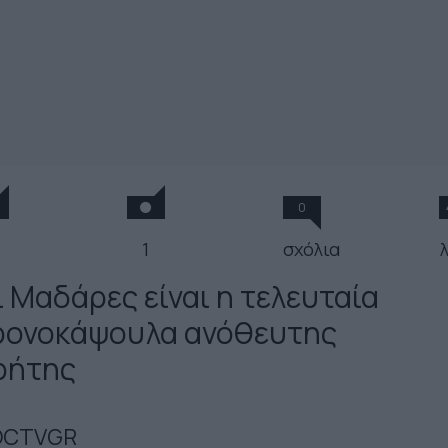
0
1
σχόλια
ι Μαδάρες είναι η τελευταία
ρονοκάψουλα ανόθευτης
ρήτης
OCTVGR