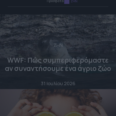
Πρόσφατα
ΖΗΝ
ΖΗΝ
WWF: Πώς συμπεριφερόμαστε
αν συναντήσουμε ένα άγριο ζώο
31 Ιουλίου 2026