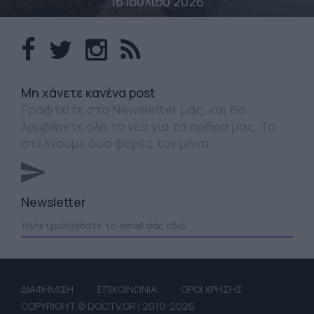
16 Ιουλίου 2026
Mη χάνετε κανένα post
Γραφτείτε στο Newsletter μας, και θα
λαμβάνετε όλα τα νέα για τα άρθρα μας. Το
στέλνουμε δύο φορές τον μήνα.
Newsletter
ΔΙΑΦΗΜΙΣΗ
ΕΠΙΚΟΙΝΩΝΙΑ
ΟΡΟΙ ΧΡΗΣΗΣ
COPYRIGHT © DOCTV.GR | 2010-2026