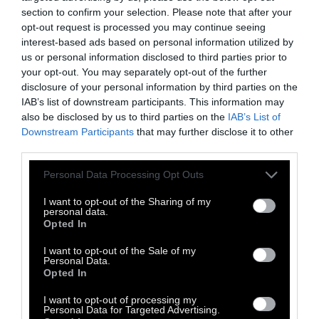
section to confirm your selection. Please note that after your
τόνων», αναφέρεται στην έρευνα. Έτσι η
opt-out request is processed you may continue seeing
μέγιστη περιεκτικότητα καθορίσθηκε στο 1
interest-based ads based on personal information utilized by
mg/kg στο «βάρος του φρέσκου» τόνου και
us or personal information disclosed to third parties prior to
your opt-out. You may separately opt-out of the further
όχι στο τελικό προϊόν, μέσα στην κονσέρβα.
disclosure of your personal information by third parties on the
«Αυτός είναι ο λόγος για τον οποίο στον
IAB’s list of downstream participants. This information may
also be disclosed by us to third parties on the
IAB’s List of
τόνο, που είναι ένα είδος από τα πιο
Downstream Participants
that may further disclose it to other
μολυσμένα, αποδίδεται μέγιστη ανοχή στον
third parties.
υδράργυρο τρεις φορές υψηλότερη από αυτή
Personal Data Processing Opt Outs
των λιγότερο μολυσμένων ειδών»
σημειώνουν οι ΜΚΟ και προσθέτουν ότι δεν
I want to opt-out of the Sharing of my
personal data.
υπάρχει «κανένας υγειονομικός λόγος δεν
Opted In
δικαιολογεί αυτή την απόκλιση: ο
I want to opt-out of the Sale of my
Personal Data.
υδράργυρος δεν είναι λιγότερο τοξικός αν
Opted In
καταποθεί μέσω του τόνου, μόνο η
I want to opt-out of processing my
συγκέντρωση του υδραργύρου στο τρόφιμο
Personal Data for Targeted Advertising.