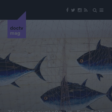
doctv
mag
ΖΗΝ