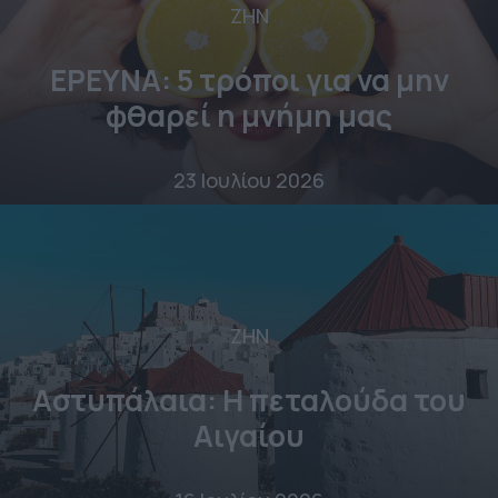
ΖΗΝ
ΕΡΕΥΝΑ: 5 τρόποι για να μην
φθαρεί η μνήμη μας
23 Ιουλίου 2026
ΖΗΝ
Αστυπάλαια: Η πεταλούδα του
Αιγαίου