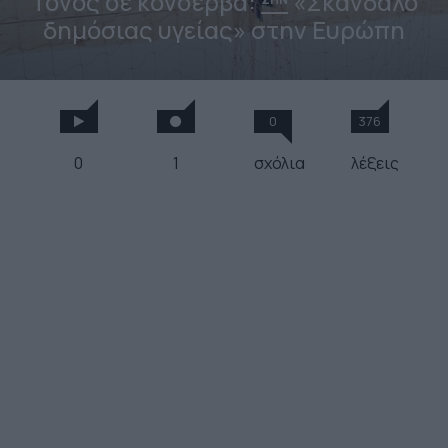
Τόνος σε κονσέρβα:
«Σκάνδαλο
δημόσιας υγείας» στην Ευρώπη
0
376
0
1
σχόλια
λέξεις