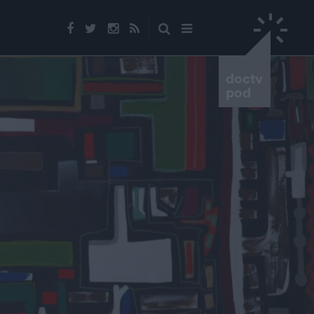
doctv
pod