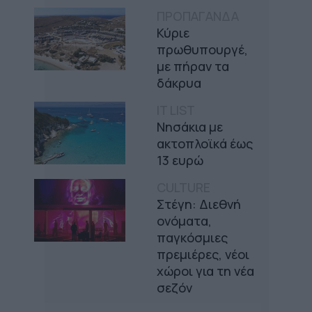
ΠΡΟΠΑΓΑΝΔΑ
Κύριε
πρωθυπουργέ,
με πήραν τα
δάκρυα
IT LIST
Νησάκια με
ακτοπλοϊκά έως
13 ευρώ
CULTURE
Στέγη: Διεθνή
ονόματα,
παγκόσμιες
πρεμιέρες, νέοι
χώροι για τη νέα
σεζόν