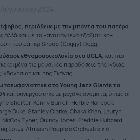
 Αυγούστου 2024
 έφηβος, περιόδευε με την μπάντα του πατέρα
υ
, αλλά και με το –αναπάντεχα τζαζιστικό–
ρουπ του ράπερ Snoop (Doggy) Dogg.
ούδασε εθνομουσικολογία στο UCLA,
και πιο
κεκριμένα τις μουσικές παραδόσεις της Ινδίας,
 Ινδονησίας και της Γκάνας.
ωτοεμφανίστηκε στο Young Jazz Giants το
04
και συνεργάστηκε με μεγάλα ονόματα, όπως οi
ne Shorter, Kenny Burrell, Herbie Hancock,
rge Duke, Stanley Clarke, Chaka Khan, Lauryn
l, McCoy Tyner, Quincy Jones, Freddie Hubbard,
ing Lotus, Afrikaan People’s Orchestra κ.ά.