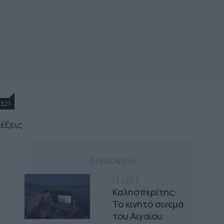
321
λέξεις
ΔΗΜΟΦΙΛΗ
IT LIST
Καλησπερίτης:
Το κινητό σινεμά
του Αιγαίου