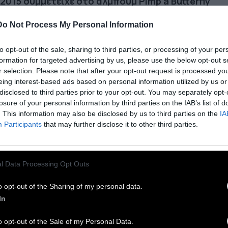
2015 συμμετείχε στο άλμπουμ Pimp a Butterfly
 Kendrick Lamar,
ο οποίος περιλάμβανε
Do Not Process My Personal Information
χους που έγιναν συνθήματα κατά της
υνομικής βίας, ενώ τιμήθηκε και με Γκράμι. Σε
to opt-out of the sale, sharing to third parties, or processing of your per
ό το άλμπουμ όχι μόνο έπαιξε σαξόφωνο αλλά
formation for targeted advertising by us, please use the below opt-out s
λαβε και τις ενορχηστρώσεις.
r selection. Please note that after your opt-out request is processed y
eing interest-based ads based on personal information utilized by us or
 2015 κυκλοφόρησε επίσης και το πρώτο
disclosed to third parties prior to your opt-out. You may separately opt-
losure of your personal information by third parties on the IAB’s list of
οσωπικό του άλμπουμ,
με τίτλο The Epic, που
. This information may also be disclosed by us to third parties on the
IA
οποιήθηκε σε μαραθώνιες ηχογραφήσεις
Participants
that may further disclose it to other third parties.
ομάδων, από τις 10 το πρωί έως τις 2 τη νύχτα.
έκυψε υλικό για 8 δίσκους και τελικά από τα 45
μάτια, κρατήθηκαν τα 17. Το άλμπουμ
l Data Processing Opt Outs
ακτηρίστηκε αριστούργημα από τους κριτικούς,
o opt-out of the Sharing of my personal data.
θηκε στην κορυφή δεκάδων Jazz Charts,
In
ήθηκε με το American Music Prize.και τον τίτλο
 παγκόσμιου άλμπουμ της χρονιάς «Gilles
o opt-out of the Sale of my Personal Data.