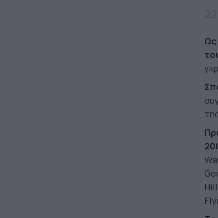
22
Ως
το
γκ
Σπ
συγ
της
Πρ
20
Way
Geo
Hil
Fly