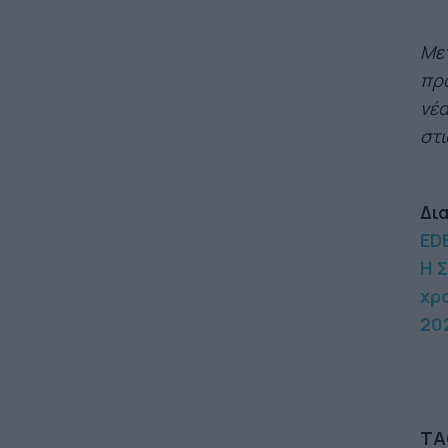
Μετ
προ
νέα
στι
Δι
EDE
Η 
χρ
20
TA