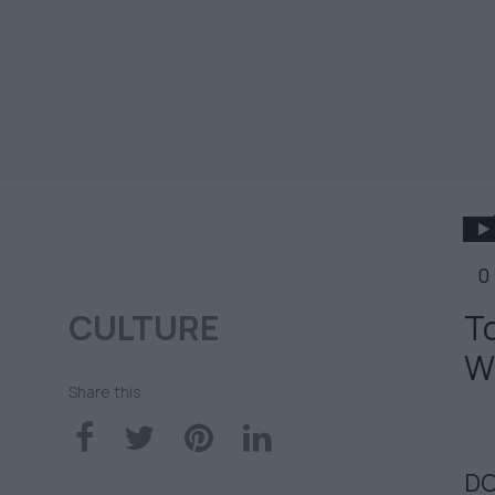
0
CULTURE
Το
W
Share this
DO