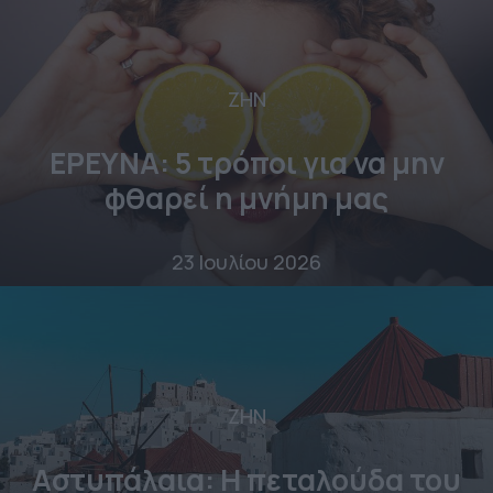
ΖΗΝ
ΕΡΕΥΝΑ: 5 τρόποι για να μην
φθαρεί η μνήμη μας
23 Ιουλίου 2026
ΖΗΝ
Αστυπάλαια: Η πεταλούδα του