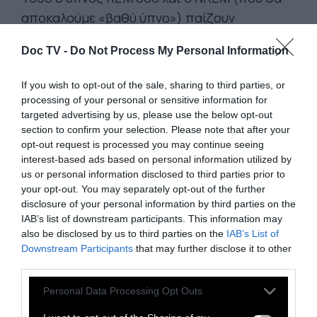
αποκαλούμε «βαθύ ύπνο») παίζουν
καθοριστικό ρόλο στη διαδικασία μάθησης
Doc TV -
Do Not Process My Personal Information
και στη μνήμη, αλλά με διαφορετικό τρόπο.
Στο στάδιο του βαθέος ύπνου, ο εγκέφαλος
If you wish to opt-out of the sale, sharing to third parties, or
επιλέγει ποιες από τις βραχυχρόνιες
processing of your personal or sensitive information for
αναμνήσεις που είναι αποθηκευμένες στον
targeted advertising by us, please use the below opt-out
section to confirm your selection. Please note that after your
ιππόκαμπο θα κρατήσει και θα τις
opt-out request is processed you may continue seeing
αποθηκεύσει στη μακροχρόνια μνήμη του
interest-based ads based on personal information utilized by
μετωπιαίου λοβού, βοηθώντας μας έτσι να
us or personal information disclosed to third parties prior to
your opt-out. You may separately opt-out of the further
αποθηκεύσουμε και να ενισχύσουμε τις
disclosure of your personal information by third parties on the
σημαντικότερες αναμνήσεις της μέρας. Οι
IAB’s list of downstream participants. This information may
ερευνητές έχουν διαπιστώσει ότι υπάρχει
also be disclosed by us to third parties on the
IAB’s List of
Downstream Participants
that may further disclose it to other
άμεση, γραμμική σχέση ανάμεσα στο
third parties.
διάστημα που διαρκεί ο βαθύς ύπνος κάθε
Personal Data Processing Opt Outs
βράδυ και στην απόδοση που έχουμε σε
δοκιμασίες μνήμης την επόμενη μέρα.