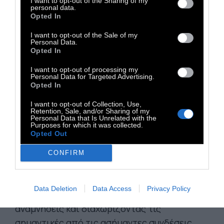
I want to opt-out of the Sharing of my
personal data.
Opted In
Όταν είμαστε νέοι, ο ύπνος REM είναι
I want to opt-out of the Sale of my
σημαντικός γιατί βοηθάει τον εγκέφαλο να
Personal Data.
Opted In
αναπτυχθεί. Ακόμα και όταν κοιμόμαστε, ο
εγκέφαλος σχηματίζει νέες συνδέσεις,
I want to opt-out of processing my
Personal Data for Targeted Advertising.
επεκτείνοντας το δίκτυο νευρώνων· γι’ αυτό
Opted In
και οι νεότεροι περνούν μεγαλύτερα
I want to opt-out of Collection, Use,
διαστήματα σε ύπνο REM. Στην ενήλικη ζωή,
Retention, Sale, and/or Sharing of my
Personal Data that Is Unrelated with the
ο ύπνος REM παραμένει σε σταθερό επίπεδο,
Purposes for which it was collected.
Opted Out
αλλά εξακολουθεί να είναι σημαντικός,
ιδιαίτερα για τη δημιουργικότητα και την
CONFIRM
ικανότητα επίλυσης προβλημάτων.
Παράγοντας φαινομενικά τυχαίες
Data Deletion
Data Access
Privacy Policy
συσχετίσεις ανάμεσα σε στοιχεία και
αναμνήσεις και διαχωρίζοντας τις
σημαντικές από τις ασήμαντες συνδέσεις,