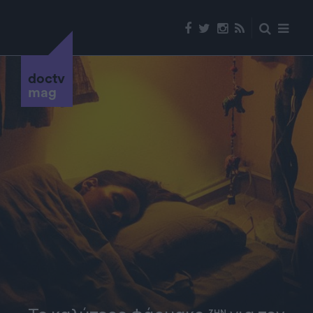
doctv
mag
ΖΗΝ