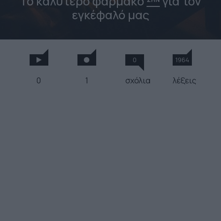
Το καλύτερο φάρμακο
για τον
εγκέφαλό μας
0
1964
0
1
σχόλια
λέξεις