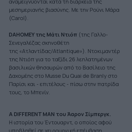
αναμειγνύονται κατά τη διάρκεια της
μεσημεριανής βιασύνης. Με την Ρούνι Μάρα
(Carol).
DAHOMEY της Μάτι Ντιόπ
(της Γαλλο-
Σενεγαλέζας σκηνοθέτη
της «Ατλαντίδας/Atlantique»). Ντοκιμαντέρ
της Ντιόπ για το ταξίδι 26 λεηλατημένων
βασιλικών θησαυρών από το Βασίλειο της
Δαχομέης στο Musse Du Quai de Branly στο
Παρίσι και - επιτέλους - πίσω στην πατρίδα
τους, το Μπενίν.
A DIFFERENT MAN του Άαρον Σίμπεργκ.
Η ιστορία του Έντουαρντ, ο οποίος αφού
υποβληθεί σε χειρουργική επέμβαση