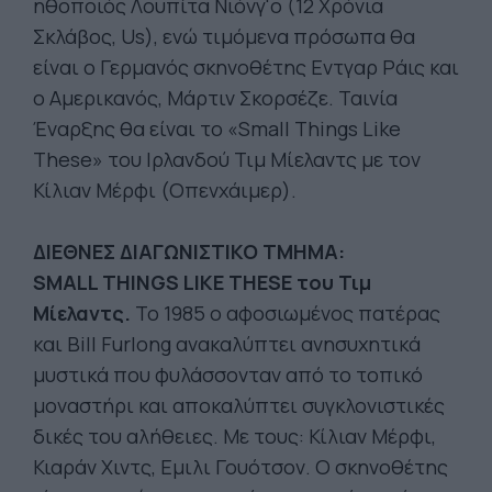
ηθοποιός Λουπίτα Νιόνγ'ο (12 Χρόνια
Σκλάβος, Us), ενώ τιμόμενα πρόσωπα θα
είναι ο Γερμανός σκηνοθέτης Εντγαρ Ράις και
ο Αμερικανός, Μάρτιν Σκορσέζε. Ταινία
Έναρξης θα είναι το «Small Things Like
These» του Ιρλανδού Τιμ Μίελαντς με τον
Κίλιαν Μέρφι (Οπενχάιμερ).
ΔΙΕΘΝΕΣ ΔΙΑΓΩΝΙΣΤΙΚΟ ΤΜΗΜΑ:
SMALL THINGS LIKE THESE του Τιμ
Μίελαντς.
Το 1985 ο αφοσιωμένος πατέρας
και Bill Furlong ανακαλύπτει ανησυχητικά
μυστικά που φυλάσσονταν από το τοπικό
μοναστήρι και αποκαλύπτει συγκλονιστικές
δικές του αλήθειες. Με τους: Κίλιαν Μέρφι,
Κιαράν Χιντς, Εμιλι Γουότσον. Ο σκηνοθέτης