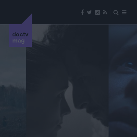
doctv
mag