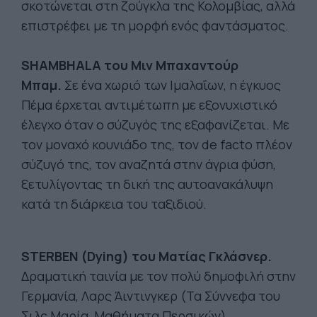
σκοτώνεται στη ζούγκλα της Κολομβίας, αλλά
επιστρέφει με τη μορφή ενός φαντάσματος.
SHAMBHALA του Μιν Μπαχαντούρ
Μπαμ.
Σε ένα χωριό των Ιμαλαΐων, η έγκυος
Πέμα έρχεται αντιμέτωπη με εξονυχιστικό
έλεγχο όταν ο σύζυγός της εξαφανίζεται. Με
τον μοναχό κουνιάδο της, τον de facto πλέον
σύζυγό της, τον αναζητά στην άγρια φύση,
ξετυλίγοντας τη δική της αυτοανακάλυψη
κατά τη διάρκεια του ταξιδιού.
STERBEN (Dying) του Ματίας Γκλάσνερ.
Δραματική ταινία με τον πολύ δημοφιλή στην
Γερμανία, Λαρς Άιντινγκερ (Τα Σύννεφα του
Σιλς Μαρία, Μαθήματα Περσικών).