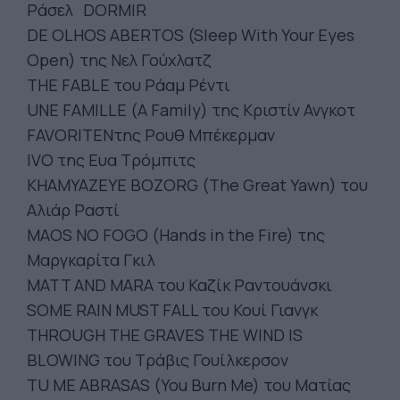
Ράσελ DORMIR
DE OLHOS ABERTOS (Sleep With Your Eyes
Open) της Νελ Γούχλατζ
THE FABLE του Ράαμ Ρέντι
UNE FAMILLE (A Family) της Κριστίν Ανγκοτ
FAVORITENτης Ρουθ Μπέκερμαν
IVO της Ευα Τρόμπιτς
KHAMYAZEYE BOZORG (The Great Yawn) του
Αλιάρ Ραστί
MAOS NO FOGO (Hands in the Fire) της
Μαργκαρίτα Γκιλ
MATT AND MARA του Καζίκ Ραντουάνσκι
SOME RAIN MUST FALL του Κουί Γιανγκ
THROUGH THE GRAVES THE WIND IS
BLOWING του Τράβις Γουίλκερσον
TU ME ABRASAS (You Burn Me) του Ματίας