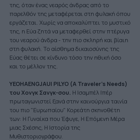
της, όταν ένας νεαρός άνδρας από το
παρελθόν της μεταφέρεται στη φυλακή όπου
εργάζεται. Χωρίς να αποκαλύπτει το μυστικό
της, η Εύα ζητά να μεταφερθεί στην πτέρυγα
του νεαρού άνδρα - την πιο σκληρή και βίαιη
στη φυλακή. Το αίσθημα δικαιοσύνης της
Εύας θέτει σε κίνδυνο τόσο την ηθική όσο
και το μέλλον της.
YEOHAENGJAUI PILYO (A Traveler’s Needs)
του Χονγκ Σανγκ-σου.
Η Ισαμπέλ Ιπέρ
πρωταγωνιστεί ξανά στην καινούργια ταινία
του πιο "Ευρωπαίου" Κορεάτη σκηνοθέτη
των: Η Γυναίκα που Έφυγε, Η Επόμενη Μέρα
μιας Σχέσης, Η Ιστορία της
Μυθιστοριογράφου.