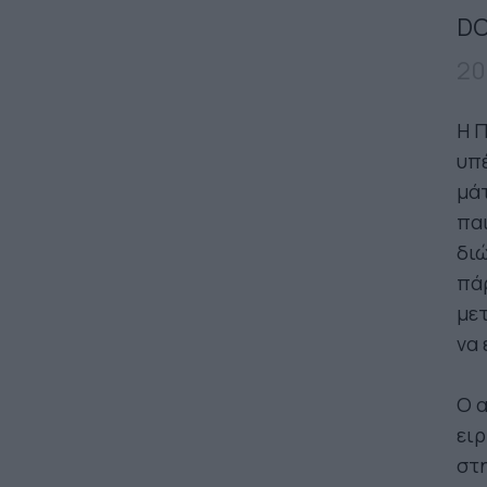
DO
20
Η Π
υπέ
μάτ
παι
διώ
πάρ
μετ
να 
Ο α
ειρ
στη