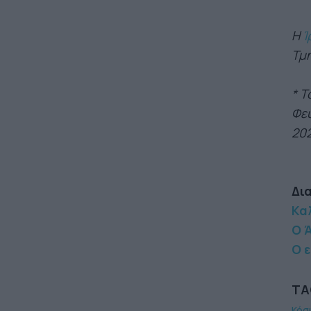
Η
Ί
Τμή
* Τ
Φεύ
20
Δι
Καλ
Ο Ά
Ο 
TA
Κόσ