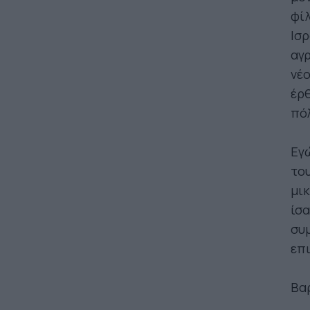
φίλ
Ισρ
αγρ
νέο
έρθ
πόλ
Εγώ
του
μικ
ίσα
συ
επ
Βα