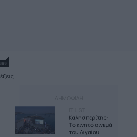
389
λέξεις
ΔΗΜΟΦΙΛΗ
IT LIST
Καλησπερίτης:
Το κινητό σινεμά
του Αιγαίου