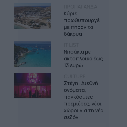
ΠΡΟΠΑΓΑΝΔΑ
Κύριε
πρωθυπουργέ,
με πήραν τα
δάκρυα
IT LIST
Νησάκια με
ακτοπλοϊκά έως
13 ευρώ
CULTURE
Στέγη: Διεθνή
ονόματα,
παγκόσμιες
πρεμιέρες, νέοι
χώροι για τη νέα
σεζόν