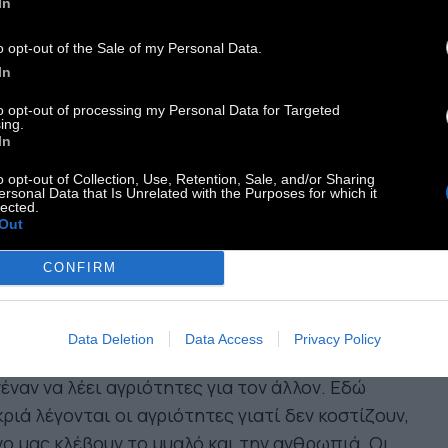
In
λυπλοκότητα. Αυτό στη σημερινή συνθήκη των
λυτων, διαχωριστικών δίπολων και των
o opt-out of the Sale of my Personal Data.
γήσεων με multiple choices, προκαλεί απέχθεια
In
 εξοστρακισμούς. Και βολεύει τους
to opt-out of processing my Personal Data for Targeted
λεμοχαρείς.
ing.
In
εν συνάντησα κανέναν να λέει
o opt-out of Collection, Use, Retention, Sale, and/or Sharing
ersonal Data that Is Unrelated with the Purposes for which it
γριότητες για τον άλλον
lected.
Out
CONFIRM
ί, πάντως, όλοι πολυπλοκότητες αναγνωρίζουν,
Data Deletion
Data Access
Privacy Policy
ουν οι μεν τους δε, πολύ καλά. Δεν συνάντησα
έναν να λέει αγριότητες για τον άλλον. Εδώ
ριά λέγονται οι αγριότητες γιατί δεν κοστίζουν,
ο μας κλέβουν το μυαλό και την ανθρωπιά. Οι