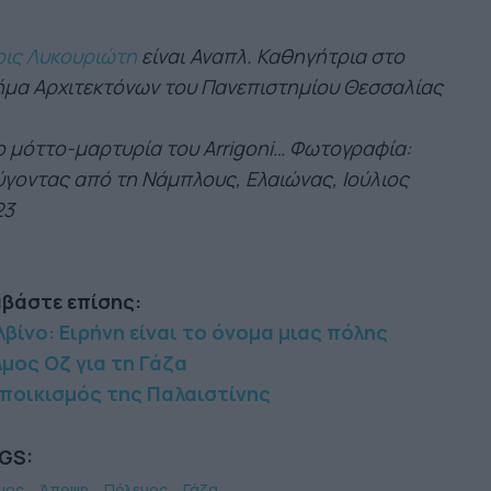
ρις Λυκουριώτη
είναι Αναπλ. Καθηγήτρια στο
μα Αρχιτεκτόνων του Πανεπιστημίου Θεσσαλίας
ο μόττο-μαρτυρία του Arrigoni… Φωτογραφία:
γοντας από τη Νάμπλους, Ελαιώνας, Ιούλιος
23
αβάστε επίσης:
βίνο: Ειρήνη είναι το όνομα μιας πόλης
μος Οζ για τη Γάζα
εποικισμός της Παλαιστίνης
GS:
μος
Άποψη
Πόλεμος
Γάζα