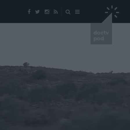
doctv
pod