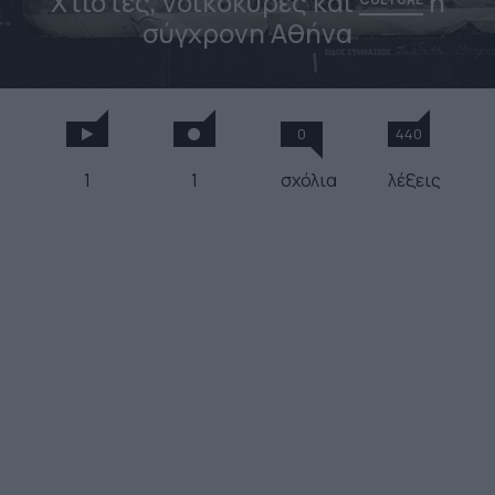
Χτίστες, νοικοκυρές και
η
σύγχρονη Αθήνα
0
440
1
1
σχόλια
λέξεις