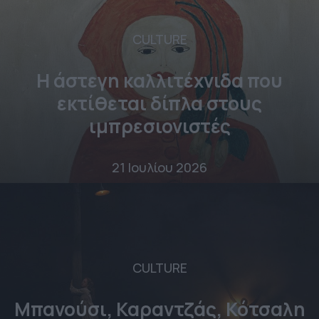
CULTURE
Η άστεγη καλλιτέχνιδα που
εκτίθεται δίπλα στους
ιμπρεσιονιστές
21 Ιουλίου 2026
CULTURE
Μπανούσι, Καραντζάς, Κότσαλη