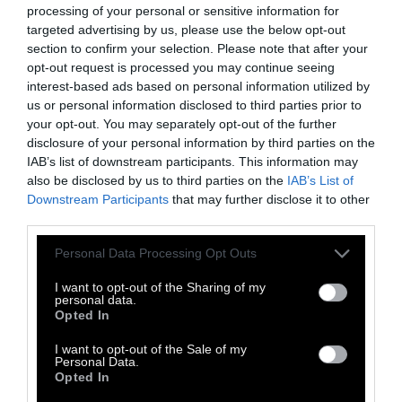
processing of your personal or sensitive information for
targeted advertising by us, please use the below opt-out
section to confirm your selection. Please note that after your
opt-out request is processed you may continue seeing
interest-based ads based on personal information utilized by
us or personal information disclosed to third parties prior to
your opt-out. You may separately opt-out of the further
disclosure of your personal information by third parties on the
IAB’s list of downstream participants. This information may
also be disclosed by us to third parties on the
IAB’s List of
Downstream Participants
that may further disclose it to other
third parties.
Όπως λένε και οι σκηνοθέτες της ομώνυμης
Personal Data Processing Opt Outs
ταινίας, Τάσος Λάγγης και Γιάννης
I want to opt-out of the Sharing of my
Γαϊτανίδης, «η Αθήνα είναι η πόλη μας, εκεί
personal data.
Opted In
που γεννηθήκαμε και ζούμε, και την αγαπάμε
σαν να είναι “το χωριό μας”. Είναι όμως
I want to opt-out of the Sale of my
Personal Data.
αντιφατική και σχεδόν άγνωστη. Το
Opted In
ντοκιμαντέρ τους αφηγείται την ιστορία της