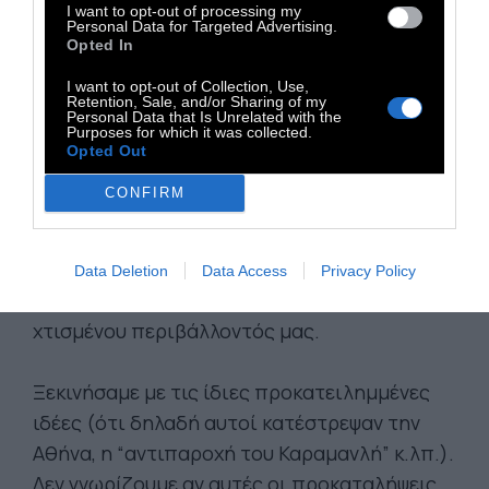
I want to opt-out of processing my
αθηναϊκής πολυκατοικίας και
της
Personal Data for Targeted Advertising.
Opted In
ανοικοδόμησης μέσα από τη ζωή των
ανώνυμων λαϊκών ανθρώπων της
I want to opt-out of Collection, Use,
Retention, Sale, and/or Sharing of my
αντιπαροχής.
Personal Data that Is Unrelated with the
Purposes for which it was collected.
Opted Out
Με αφορμή και οδηγό το βιβλίο της Ιωάννας
CONFIRM
Θεοχαροπούλου, ψάξαμε στις ρωγμές της
σύγχρονης αστικής μας ιστορίας για να
βρούμε ποιοι και ποιες ήταν αυτοί οι
Data Deletion
Data Access
Privacy Policy
εσωτερικοί μετανάστες, συνδημιουργοί του
χτισμένου περιβάλλοντός μας.
Ξεκινήσαμε με τις ίδιες προκατειλημμένες
ιδέες (ότι δηλαδή αυτοί κατέστρεψαν την
Αθήνα, η “αντιπαροχή του Καραμανλή” κ.λπ.).
Δεν γνωρίζουμε αν αυτές οι προκαταλήψεις