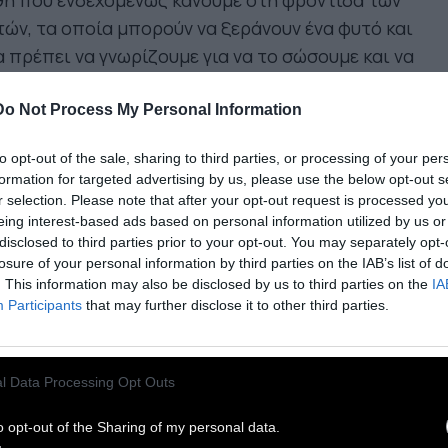
θη που ενδεχομένως κάνουμε στη φροντίδα των
ών, τα οποία μπορούν να ξεράνουν ένα φυτό και
 πρέπει να γνωρίζουμε για να το σώσουμε και να
υ δώσουμε ξανά ζωή.
Do Not Process My Personal Information
Έλλειψη νερού.
Χωρίς νερό, τα φυτά δε μπορούν
to opt-out of the sale, sharing to third parties, or processing of your per
ζήσουν. Το νερό είναι απαραίτητο στοιχείο για
formation for targeted advertising by us, please use the below opt-out s
 φωτοσυνθέσουν και να απορροφήσουν θρεπτικά
r selection. Please note that after your opt-out request is processed y
ιχεία, από το βρόχινο νερό που δίνει η φύση
eing interest-based ads based on personal information utilized by us or
disclosed to third parties prior to your opt-out. You may separately opt-
ρι το νερό ποτίσματος που χρησιμοποιήουμε. H
losure of your personal information by third parties on the IAB’s list of
ειψη νερού προκαλεί μάρανση των φύλλων,
. This information may also be disclosed by us to third parties on the
IA
εκτικότητα των φυτών και σταδιακή ξήρανση.
Participants
that may further disclose it to other third parties.
 να αντιμετωπίσουμε την έλλειψη νερού, ειδικά
 περίοδο του καλοκαιριού που επικρατούν
l Data Processing Opt Outs
οθερμικές συνθήκες , αυξάνουμε την ποσότητα
 νερού ή ποτίζουμε πιο συχνά. Είναι σημαντικό
o opt-out of the Sharing of my personal data.