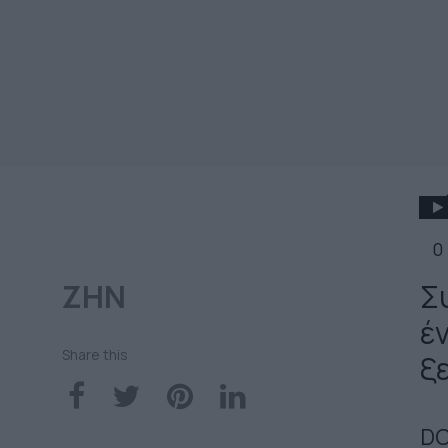
0
ΖΗΝ
Σ
έ
Share this
ξ
DO