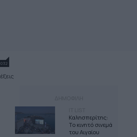
1032
έξεις
ΔΗΜΟΦΙΛΗ
IT LIST
Καλησπερίτης:
Το κινητό σινεμά
του Αιγαίου