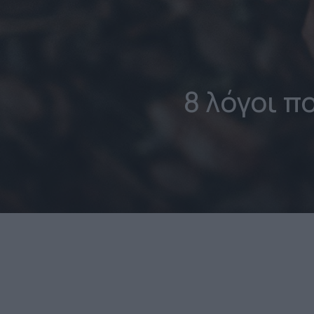
8 λόγοι π