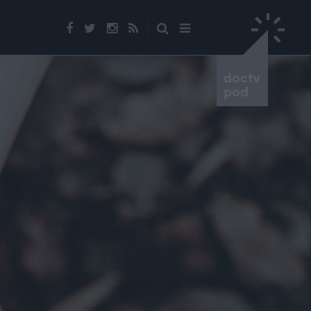
doctv
pod