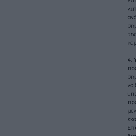
λιπ
λι
ανά
σημ
της
κο
4.
πο
σημ
να 
υπ
πρ
με
έχο
Επί