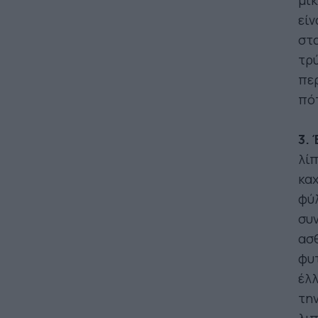
μικ
είν
στα
τρύ
περ
πότ
3.
λίπ
καχ
φύλ
συν
ασθ
φυτ
έλλ
τη