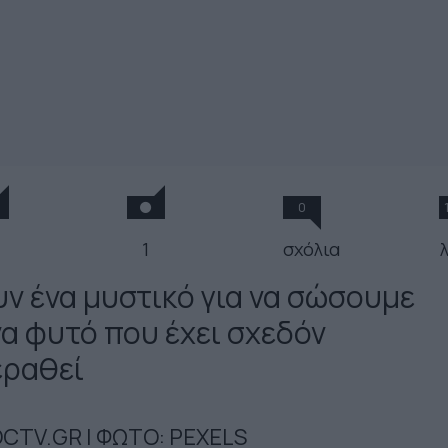
0
1
σχόλια
λ
υν ένα μυστικό για να σώσουμε
να φυτό που έχει σχεδόν
εραθεί
CTV.GR | ΦΩΤΟ: PEXELS