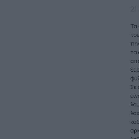
21
Τα 
του
πηγ
τα 
απο
ξερ
φύλ
Σε 
είν
λου
λαχ
καθ
αρκ