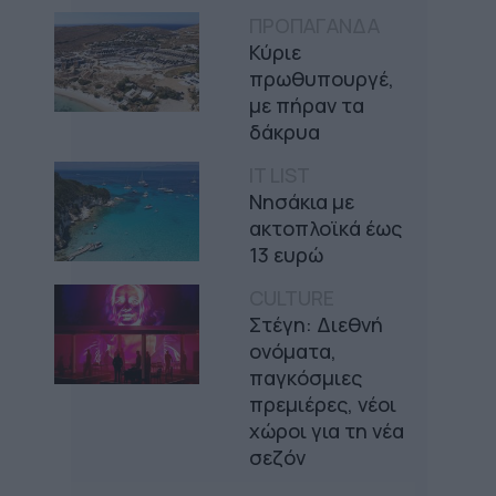
ΠΡΟΠΑΓΑΝΔΑ
Κύριε
πρωθυπουργέ,
με πήραν τα
δάκρυα
IT LIST
Νησάκια με
ακτοπλοϊκά έως
13 ευρώ
CULTURE
Στέγη: Διεθνή
ονόματα,
παγκόσμιες
πρεμιέρες, νέοι
χώροι για τη νέα
σεζόν