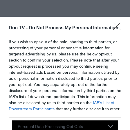
Που η μισή Αττική δεν έχει ρεύμα και νερό.
Doc TV -
Do Not Process My Personal Information
Που ο Μπακογιάννης, με τα ότι να ναι
If you wish to opt-out of the sale, sharing to third parties, or
ελληνικά του, λέει ότι όλα πάνε τέλεια στην
processing of your personal or sensitive information for
Αθήνα αλλά μαθαίνει on air πως στα Πατήσια
targeted advertising by us, please use the below opt-out
section to confirm your selection. Please note that after your
δεν έχουν ρεύμα…
opt-out request is processed you may continue seeing
interest-based ads based on personal information utilized by
Η κυβέρνηση συνεχίζει να φέρνει νόμους
us or personal information disclosed to third parties prior to
your opt-out. You may separately opt-out of the further
τέρατα όπως το ρουσφετολογικό νομοσχέδιο
disclosure of your personal information by third parties on the
που
αδειάζει τους δημοσιογράφους και
IAB’s list of downstream participants. This information may
αγκαλιάζει τους καναλάρχες.
also be disclosed by us to third parties on the
IAB’s List of
Downstream Participants
that may further disclose it to other
third parties.
Απολύσεις για τους εργαζόμενους, μείωση
του κατώτατου ορίου εργαζομένων στα
Personal Data Processing Opt Outs