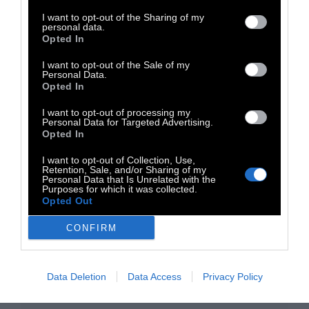
κανάλια, δώρα εκατομμυρίων για τους
I want to opt-out of the Sharing of my
personal data.
ιδιοκτήτες καναλιών, αυξήσεις στα golden
Opted In
boys της ΕΡΤ (στελέχη, διοίκηση κλπ) και το
I want to opt-out of the Sale of my
Αθηναϊκό Πρακτορείο ΑΠΕ – ΜΠΕ.
Personal Data.
Opted In
Για την ιστορία ο ΣΥΡΙΖΑ αποχώρησε, ΚΚΕ,
I want to opt-out of processing my
Personal Data for Targeted Advertising.
Ελληνική Λύση και ΜέΡΑ25 καταψήφισαν ενώ
Opted In
το ΚΙΝΑΛ δήλωσε «παρών».
I want to opt-out of Collection, Use,
Retention, Sale, and/or Sharing of my
Personal Data that Is Unrelated with the
TAGS:
Purposes for which it was collected.
Opted Out
Ελλάδα
ΜΜΕ
CONFIRM
Data Deletion
Data Access
Privacy Policy