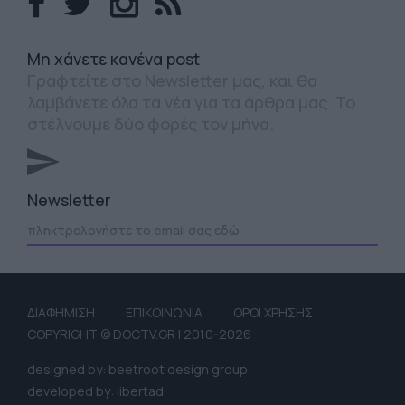
Mη χάνετε κανένα post
Γραφτείτε στο Newsletter μας, και θα
λαμβάνετε όλα τα νέα για τα άρθρα μας. Το
στέλνουμε δύο φορές τον μήνα.
Newsletter
ΔΙΑΦΗΜΙΣΗ
ΕΠΙΚΟΙΝΩΝΙΑ
ΟΡΟΙ ΧΡΗΣΗΣ
COPYRIGHT © DOCTV.GR | 2010-2026
designed by: beetroot design group
developed by: libertad