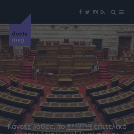
doctv
mag
Κάνετε λάθος, το
επιτελικό
ΠΡΟΠΑΓΑΝΔΑ