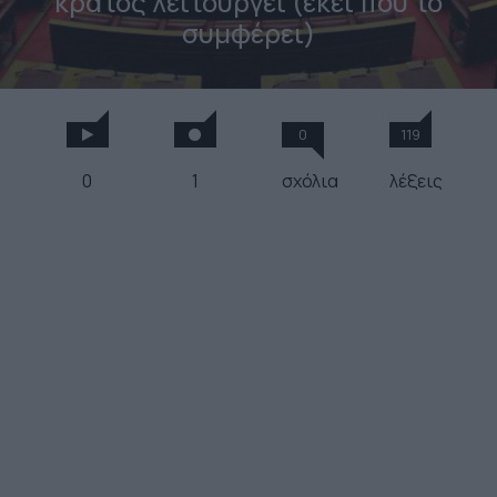
κράτος λειτουργεί (εκεί που το
συμφέρει)
0
119
0
1
σχόλια
λέξεις