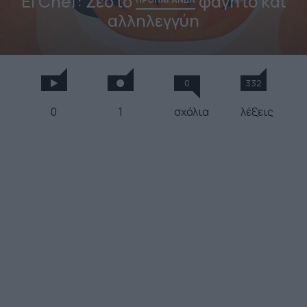
El Chef: Ζεστό
φαγητό και
αλληλεγγύη
0
332
0
1
σχόλια
λέξεις