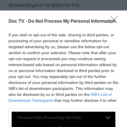
συσκευασμένα τα φαγητά της.
Doc TV -
Do Not Process My Personal Information
Το πρόγραμμα της
If you wish to opt-out of the sale, sharing to third parties, or
εβδομάδας καθορίζεται
processing of your personal or sensitive information for
targeted advertising by us, please use the below opt-out
ανάλογα με τις
section to confirm your selection. Please note that after your
διαθεσιμότητες και ο
opt-out request is processed you may continue seeing
interest-based ads based on personal information utilized by
καθένας προσφέρει τις
us or personal information disclosed to third parties prior to
your opt-out. You may separately opt-out of the further
δεξιότητες που μπορεί,
disclosure of your personal information by third parties on the
από μαγείρεμα μέχρι
IAB’s list of downstream participants. This information may
also be disclosed by us to third parties on the
IAB’s List of
καθάρισμα και από πρώτες
Downstream Participants
that may further disclose it to other
third parties.
ύλες μέχρι πακετάρισμα και
Personal Data Processing Opt Outs
διαμοιρασμό του φαγητού