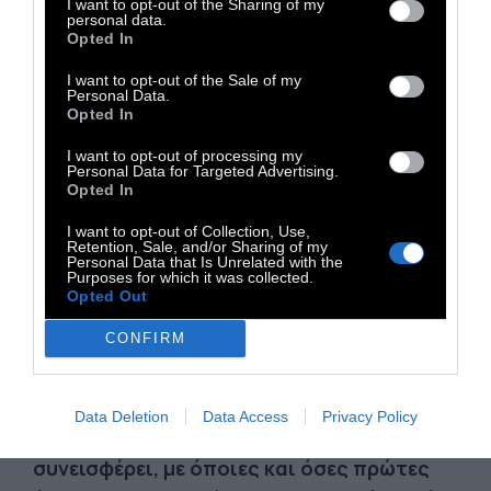
I want to opt-out of the Sharing of my
personal data.
Opted In
I want to opt-out of the Sale of my
Personal Data.
Κάθε άνθρωπος εδώ συνεισφέρει όπως
Opted In
μπορεί και για όσο χρόνο μπορεί να
I want to opt-out of processing my
διαθέσει. Στην Κουζίνα το πρόγραμμα της
Personal Data for Targeted Advertising.
εβδομάδας καθορίζεται ανάλογα με τις
Opted In
διαθεσιμότητες και ο καθένας προσφέρει
I want to opt-out of Collection, Use,
Retention, Sale, and/or Sharing of my
τις δεξιότητες που μπορεί, από μαγείρεμα
Personal Data that Is Unrelated with the
Purposes for which it was collected.
μέχρι καθάρισμα και από πρώτες ύλες μέχρι
Opted Out
πακετάρισμα και διαμοιρασμό του φαγητού.
CONFIRM
H συλλογική κουζίνα
δεν απευθύνεται σε
εταιρίες και οργανισμούς για τις πρώτες
Data Deletion
Data Access
Privacy Policy
ύλες της, αλλά καλεί τον κόσμο να
συνεισφέρει, με όποιες και όσες πρώτες