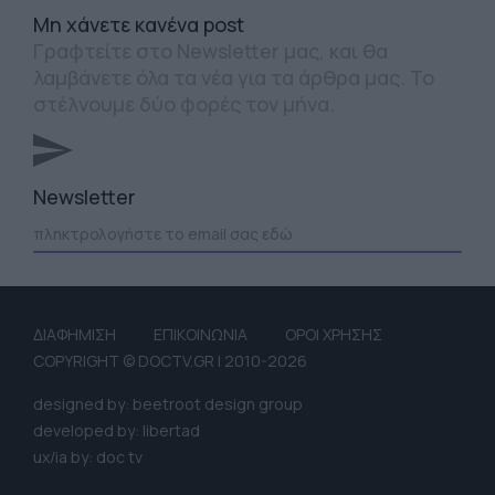
Mη χάνετε κανένα post
Γραφτείτε στο Newsletter μας, και θα
λαμβάνετε όλα τα νέα για τα άρθρα μας. Το
στέλνουμε δύο φορές τον μήνα.
Newsletter
ΔΙΑΦΗΜΙΣΗ
ΕΠΙΚΟΙΝΩΝΙΑ
ΟΡΟΙ ΧΡΗΣΗΣ
COPYRIGHT © DOCTV.GR | 2010-2026
designed by: beetroot design group
developed by: libertad
ux/ia by: doc tv