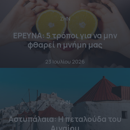
ΖΗΝ
ΕΡΕΥΝΑ: 5 τρόποι για να μην
φθαρεί η μνήμη μας
23 Ιουλίου 2026
ΖΗΝ
Αστυπάλαια: Η πεταλούδα του
Αιγαίου