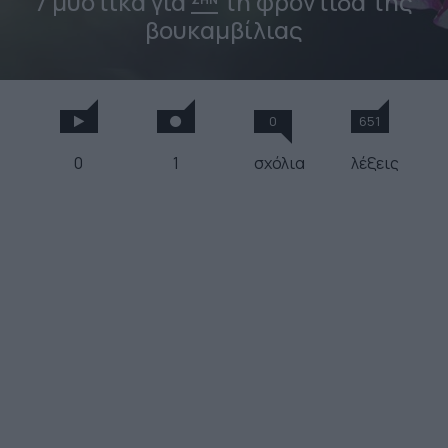
7 μυστικά για
τη φροντίδα της
βουκαμβίλιας
0
651
0
1
σχόλια
λέξεις