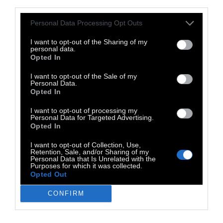
third parties.
Personal Data Processing Opt Outs
I want to opt-out of the Sharing of my
personal data.
Opted In
I want to opt-out of the Sale of my
Personal Data.
Opted In
I want to opt-out of processing my
Personal Data for Targeted Advertising.
Opted In
Πώς κλαδεύεται και πολλαπλασιάζεται η
βουκαμβίλια;
Το κλάδεμα της βουκαμβίλιας
I want to opt-out of Collection, Use,
Retention, Sale, and/or Sharing of my
γίνεται κάθε χρόνο στις αρχές της άνοιξης,
Personal Data that Is Unrelated with the
Purposes for which it was collected.
αφού έχει περάσει η παγωνιά του χειμώνα.
Opted Out
Κατά το κλάδεμα αφαιρούμε τα ξερά κλαδιά
CONFIRM
της παλιάς βλάστησης, τους αδύναμους
βλαστούς και τους λαίμαργους από την βάση