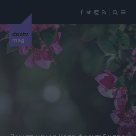
doctv
mag
ΖΗΝ