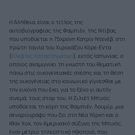
Η Αλήθεια, είναι ο τίτλος της
αυτοβιογραφίας της Φαμπιέν, της Ντίβας
που υποδύεται η 75χρονη Κατρίν Ντενέβ, στη
πρώτη ταινία του Χιροκάζου Κόρε-Εντα
(
Κλέφτες Καταστημάτων
), εκτός Ιαπωνίας, ο
οποίος αναμιγνύει τη γνωστή του θεματική
πάνω στις οικογενειακές σχέσης και τη θέση
της οικογένειας στο κοινωνικό γίγνεσθαι με
την εικόνα που έχει για το ξένο γι αυτόν
σινεμά, τους σταρ του. Η Ζιλιέτ Μπινός
υποδύεται τη κόρη της Φαμπιέν, Λουμίρ, μια
σεναριογράφο που ζει στη Νέα Υόρκη και ο
Ιθαν Χοκ, τον Αμερικανό σύζυγο της Μπινός,
έναν μέτριο τηλεοπτικό ηθοποιό, που