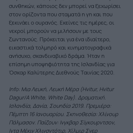
συνθηκών, κάποιος δεν μπορεί να ξεχωρίσει
στον ορίζοντα που σταματά η γη και που
ξεκινάει ο ουρανός. Εκείνες τις ημέρες, οι
νεκροί μπορούν να μιλήσουν με τους
ζωντανούς. Πρόκειται για ένα ιδιαίτερο,
εικαστικά τολμηρό και κινηματογραφικά
ανήσυχο, σκανδιναβικό δράμα. Ήταν η
επίσημη υποψηφιότητα της Ισλανδίας για
Όσκαρ Καλύτερης Διεθνούς Ταινίας 2020.
Info: Μια Λευκή, Λευκή Μέρα (Hvitur, Hvitur
Dagur/A White, White Day). Δραματική.
Ισλανδία, Δανία, Σουηδία 2019. Πρεμιέρα:
Πέμπτη 16 Ιανουαρίου. Σκηνοθεσία: Χλίνουρ
Πάλμασον. Παίζουν: Ινγκβαρ Σίγκουρντσον,
Ιντα Μέκιν Χλινσντότιρ, Χίλμιρ Σνερ