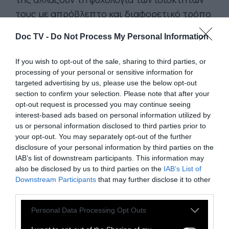
τους με απρόβλεπτο και διαφορετικό τρόπο
από αυτόν για τον οποίο σχεδιάστηκαν. Όταν
Doc TV -
Do Not Process My Personal Information
πειστεί κι εκείνη γι αυτό, πιθανόν και να
είναι αργά για να κάνει κάτι.
If you wish to opt-out of the sale, sharing to third parties, or
processing of your personal or sensitive information for
targeted advertising by us, please use the below opt-out
Η ταινία ακολουθεί τη δομή ενός θρίλερ
section to confirm your selection. Please note that after your
επιστημονικής φαντασίας μέσα από μια
opt-out request is processed you may continue seeing
arthouse προοπτική στην οποία ξεχωρίζει η
interest-based ads based on personal information utilized by
us or personal information disclosed to third parties prior to
ψυχρή, αποστειρωμένη και ταυτόχρονα
your opt-out. You may separately opt-out of the further
πολύχρωμη σκηνογραφία και η γεωμετρική
disclosure of your personal information by third parties on the
πλανοθεσία της. Η παρουσία του Μπεν
IAB’s list of downstream participants. This information may
also be disclosed by us to third parties on the
IAB’s List of
Γουίσοου (Το Άρωμα: Η Ιστορία Ενός
Downstream Participants
that may further disclose it to other
Δολοφόνου, Cloud Atlas, Paddington 1&2),
third parties.
φέρνει αναπόφευκτα στο νου τον Αστακό του
Personal Data Processing Opt Outs
Λάνθιμου και κάποιος μπορεί μονάχα να
φανταστεί, πόσο καλύτερα και με πόσο