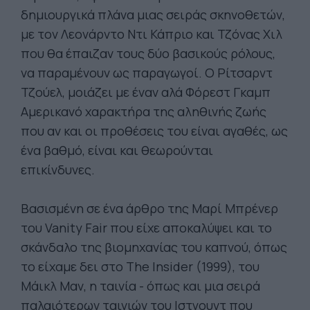
δημιουργικά πλάνα μιας σειράς σκηνοθετών,
με τον Λεονάρντο Ντι Κάπριο και Τζόνας Χιλ
που θα έπαιζαν τους δύο βασικούς ρόλους,
να παραμένουν ως παραγωγοί. Ο Ρίτσαρντ
Τζούελ, μοιάζει με έναν αλά Φόρεστ Γκαμπ
Αμερικανό χαρακτήρα της αληθινής ζωής
που αν και οι προθέσεις του είναι αγαθές, ως
ένα βαθμό, είναι και θεωρούνται
επικίνδυνες.
Βασισμένη σε ένα άρθρο της Μαρί Μπρένερ
του Vanity Fair που είχε αποκαλύψει και το
σκάνδαλο της βιομηχανίας του καπνού, όπως
το είχαμε δει στο The Insider (1999), του
Μάικλ Μαν, η ταινία - όπως και μια σειρά
παλαιότερων ταινιών του Ιστγουντ που