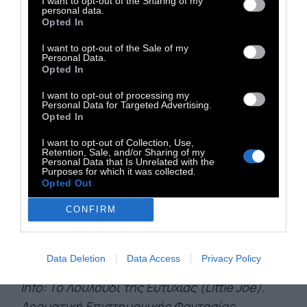
I want to opt-out of the Sharing of my
personal data.
περισσότερο βιτριολικό χιούμορ θα είχε
Opted In
αντιμετωπίσει μια τέτοια ιστορία, ο Έλληνας
I want to opt-out of the Sale of my
δημιουργός. Η Χάουζνερ, αντλεί το όποιο
Personal Data.
Opted In
σασπένς από τη συνεχή χρήση ήχων και της
μουσικής που από κάποια στιγμή και μετά
I want to opt-out of processing my
Personal Data for Targeted Advertising.
γίνονται εκνευριστικά. Η αλληγορία της έχει
Opted In
(και κινηματογραφικό), ενδιαφέρον, αλλά δεν
I want to opt-out of Collection, Use,
καταφέρνει να ανταποκριθεί στις
Retention, Sale, and/or Sharing of my
Personal Data that Is Unrelated with the
φιλοδοξίες της, ενώ ο συσχετισμός της
Purposes for which it was collected.
Opted Out
δομής της ιστορίας της με τα Body
Snatchers, από τη ταινία του 1958 μέχρι
CONFIRM
σήμερα, κάνει την εξέλιξη και το φινάλε της
εντελώς προβλέψιμο σε όσους τη γνωρίζουν.
Data Deletion
Data Access
Privacy Policy
Info: Το Λουλούδι της Ευτυχίας (Little Joe).
Δραματική Επιστημονικής Φαντασίας.