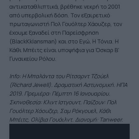
αντικαταθλιπτικά, βρέθηκε νεκρή το 2001
από υπερβολική δόση. Τον εξαιρετικό
πρωταγωνιστή Πολ Γουόλτερ Χάουζερ, τον
έχουμε ξαναδεί στη Παρείσφρηση
(BlackKklansman) και στο Εγώ, Η Τόνια. Η
Κάθι Μπέιτς είναι υποψήφια για Όσκαρ Β'
Γυναικείου Ρόλου.
Info: Η Μπαλάντα του Ρίτσαρντ Τζούελ
(Richard Jewell). Δραματική Αστυνομική. ΗΠΑ
2019. Πρεμιέρα: Πέμπτη 16 Ιανουαρίου.
Σκηνοθεσία: Κλιντ Ιστγουντ. Παίζουν: Πολ
Γουόλτερ Χάουζερ, Σαμ Ρόκγουελ, Κάθι
Μπέιτς, Ολίβια Γουάιλντ. Διανομή: Tanweer.