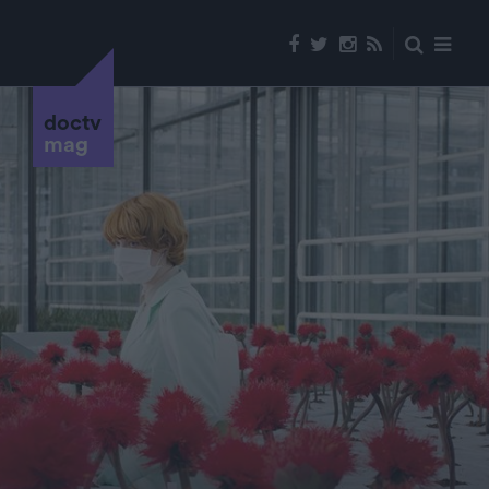
doctv
mag