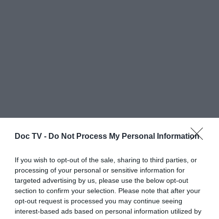
Doc TV -
Do Not Process My Personal Information
If you wish to opt-out of the sale, sharing to third parties, or
Η θεματολογία του ποικίλλει από ηθοποιούς
processing of your personal or sensitive information for
του Kabuki και παλαιστές του Sumo, μέχρι
targeted advertising by us, please use the below opt-out
σκηνές της καθημερινής ζωής ή κλικ από τη
section to confirm your selection. Please note that after your
opt-out request is processed you may continue seeing
σεξουαλική ζωή τους, λαϊκά παραμύθια που
interest-based ads based on personal information utilized by
θυμίζει επιστημονική φαντασία μέχρι τοπία.