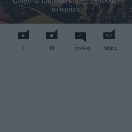
Ukiyo-e, έρωτας και
άλλες
ιστορίες
0
503
0
10
σχόλια
λέξεις