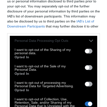
us or personal information disclosed to third parties prior to
Αν και το σεξ δεν ήταν επιτρεπόμενο θέμα
your opt-out. You may separately opt-out of the further
disclosure of your personal information by third parties on the
παρουσιαζόταν συχνά σαν θέμα στα βιβλία
IAB’s list of downstream participants. This information may
Ukiyo-e, διάσημοι καλλιτέχνες τα
also be disclosed by us to third parties on the
IAB’s List of
κυκλοφορούσαν με ψευδώνυμα, ενώ εκδότες
Downstream Participants
that may further disclose it to other
third parties.
και δημιουργοί τιμωρούταν για αυτό.
Personal Data Processing Opt Outs
I want to opt-out of the Sharing of my
Η μινιμαλιστική επιρροή
personal data.
Opted In
των δασκάλων του Ukiyo-e
I want to opt-out of the Sale of my
είναι πασιφανής σε έργα
Personal Data.
Opted In
μεγάλων ευρωπαίων
I want to opt-out of processing my
ζωγράφων, όπως οι Van
Personal Data for Targeted Advertising.
Opted In
Gogh, Lautrec, Courbet
I want to opt-out of Collection, Use,
Retention, Sale, and/or Sharing of my
Personal Data that Is Unrelated with the