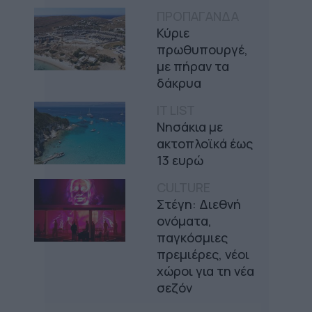
ΠΡΟΠΑΓΑΝΔΑ
Κύριε
πρωθυπουργέ,
με πήραν τα
δάκρυα
IT LIST
Νησάκια με
ακτοπλοϊκά έως
13 ευρώ
CULTURE
Στέγη: Διεθνή
ονόματα,
παγκόσμιες
πρεμιέρες, νέοι
χώροι για τη νέα
σεζόν