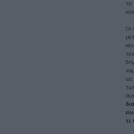
το 
κόκ
Οι 
μετ
κέ
τεχ
δημ
χαμ
ως 
των
συχ
δι
εί
τι 