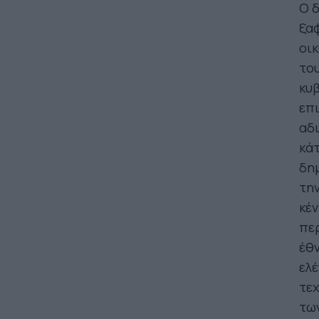
Ο δ
ξαφ
οι
του
κυβ
επι
αδι
κάτ
δημ
την
κέν
περ
έθν
ελέ
τεχ
των