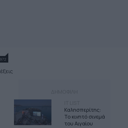
972
λέξεις
ΔΗΜΟΦΙΛΗ
IT LIST
Καλησπερίτης:
Το κινητό σινεμά
του Αιγαίου