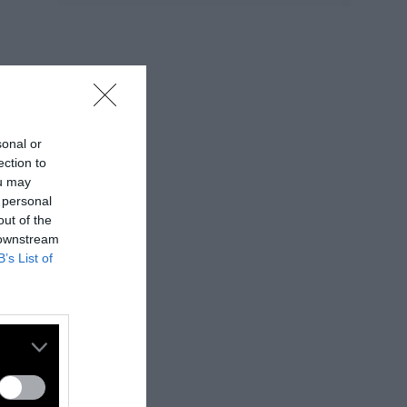
sonal or
ection to
ou may
 personal
out of the
 downstream
B’s List of