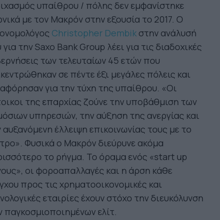
ιχασμός υπαίθρου / πόλης δεν εμφανίστηκε
νικά με τον Μακρόν στην εξουσία το 2017. Ο
κονομολόγος
Christopher Dembik
στην ανάλυσή
 για την Saxo Bank Group λέει για τις διαδοχικές
ερνήσεις των τελευταίων 45 ετών που
κεντρώθηκαν σε πέντε έξι μεγάλες πόλεις και
αφόρησαν για την τύχη της υπαίθρου. «Οι
οικοι της επαρχίας ζούνε την υποβάθμιση των
όσιων υπηρεσιών, την αύξηση της ανεργίας και
 αυξανόμενη έλλειψη επικοινωνίας τους με το
τρο». Φυσικά ο Μακρόν διεύρυνε ακόμα
ισσότερο το ρήγμα. Το όραμα ενός «start up
ους», οι φοροαπαλλαγές και η άρση κάθε
γχου προς τις χρηματοοικονομικές και
νολογικές εταιρίες έχουν στόχο την διευκόλυνση
 παγκοσμιοποιημένων ελίτ.