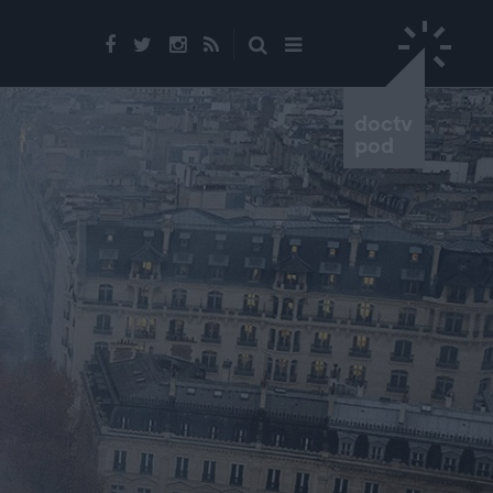
doctv
pod