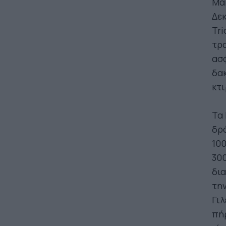
Μα
Δεκ
Tri
τρα
ασφ
δακ
κτι
Τα 
δρ
10
300
δια
την
Γιλ
πήρ