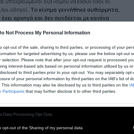
αι υποχρεωμένοι δια νόμου να έχουν όλοι οι
λοι οδηγοί.
Το κίνημα γεννήθηκε αυθόρμητα,
 έχει αρχηγό και δεν συνδέεται με κανένα
λιτικό κόμμα, συνδικάτο ή οργανισμό.
Οι
Do Not Process My Personal Information
δηλώσεις οργανώνονται από τα κοινωνικά
τυα.
to opt-out of the sale, sharing to third parties, or processing of your per
formation for targeted advertising by us, please use the below opt-out s
Το κίνημα των Κίτρινων
r selection. Please note that after your opt-out request is processed y
eing interest-based ads based on personal information utilized by us or
ιλέκων απαρτίζεται από
disclosed to third parties prior to your opt-out. You may separately opt-
losure of your personal information by third parties on the IAB’s list of
νθρώπους της εργασίας οι
. This information may also be disclosed by us to third parties on the
IA
ποίοι αγωνίζονται να τα
Participants
that may further disclose it to other third parties.
γάλουν πέρα και που πριν από
ο τέλος του μήνα τα
l Data Processing Opt Outs
κονομικά τους είναι στο
o opt-out of the Sharing of my personal data.