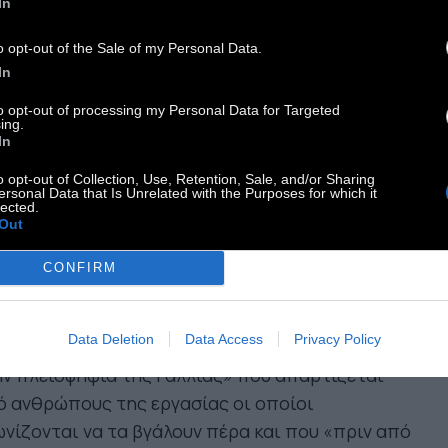
όκκινο»
In
o opt-out of the Sale of my Personal Data.
In
to opt-out of processing my Personal Data for Targeted
ό που ξεκίνησε ως διαμαρτυρία στην άνοδο των
ing.
In
ρων των καυσίμων για περιβαλλοντολογικούς
ους έγινε αφορμή μιας γενικευμένη οργής για
o opt-out of Collection, Use, Retention, Sale, and/or Sharing
ersonal Data that Is Unrelated with the Purposes for which it
 οικονομικοπολιτική κατάσταση που επικρατεί
lected.
Out
 χώρα. Πολλοί Γάλλοι είναι εξοργισμένοι με το
τος ζωής που έχει ρίξει κατακόρυφα το
CONFIRM
πεδο της ζωής τους. Ο Γάλλος πολιτικός
ιστήμονας Jérôme Sainte-Marie δήλωσε στο BBC
Data Deletion
Data Access
Privacy Policy
 το κίνημα των Κίτρινων Γιλέκων εκπροσωπεί
ν πλειοψηφία της Γαλλίας» που απαρτίζεται
 ανθρώπους της εργασίας οι οποίοι
νίζονται να τα βγάλουν πέρα και που «πριν από