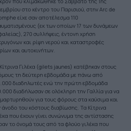
κρόν που κλιμακώθηκε το Σάββατο της 1ης
εμβρίου στο κέντρο του Παρισιού, στην Arc de
omphe είχε σαν αποτέλεσμα 110
υματισμένους (εκ των οποίων 17 των δυνάμεων
αλείας), 270 συλλήψεις, έντονη χρήση
ρυγόνων και ρίψη νερού και καταστροφές
ρίων και αυτοκινήτων.
Κίτρινα Γιλέκα (gilets jaunes) κατέβηκαν στους
όμους τη δεύτερη εβδομάδα με πάνω από
0.000 διαδηλωτές ενώ την πρώτη εβδομάδα
.000 διαδήλωσαν σε ολόκληρη την Γαλλία για να
μαρτυρηθούν για τους φόρους στα καύσιμα και
 άνοδο του κόστους διαβίωσης. Τα Κίτρινα
έκα που έχουν γίνει συνώνυμα της αντίστασης
αν το όνομά τους από τα φλούο γιλέκα που