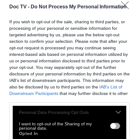
μπορεί να δημιουργεί και να χρησιμοποιεί
Doc TV -
Do Not Process My Personal Information
εργαλεία αλλά και πως τα ζώα έχουν
συναισθήματα και προσωπικότητα.
If you wish to opt-out of the sale, sharing to third parties, or
processing of your personal or sensitive information for
targeted advertising by us, please use the below opt-out
Σήμερα, η πολυβραβευμένη Jane Goodall
section to confirm your selection. Please note that after your
αναγνωρίζεται ως μια από τις πιο
opt-out request is processed you may continue seeing
σημαντικότερες γυναίκες επιστήμονες της
interest-based ads based on personal information utilized by
us or personal information disclosed to third parties prior to
εποχής μας, διότι χάρη στην επιστημονική
your opt-out. You may separately opt-out of the further
της έρευνα αλλά και το ινστιτούτο που φέρει
disclosure of your personal information by third parties on the
το όνομά της, αναδιαμόρφωσε τον τρόπο με
IAB’s list of downstream participants. This information may
also be disclosed by us to third parties on the
IAB’s List of
τον οποίο αντιλαμβανόμαστε το ανθρώπινο
Downstream Participants
that may further disclose it to other
είδος και τα ζώα.
third parties.
Personal Data Processing Opt Outs
Ταξιδεύει πολύ, δίνοντας διαλέξεις σε όλο
τον κόσμο για την περιβαλλοντική κρίση,
I want to opt-out of the Sharing of my
personal data.
διακηρύσσοντας την πεποίθηση ότι
Opted In