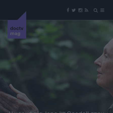
doctv
mag
ΖΗΝ