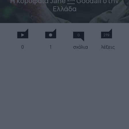
Η κορυφαία Jane
Goodall στην
Ελλάδα
0
219
0
1
σχόλια
λέξεις