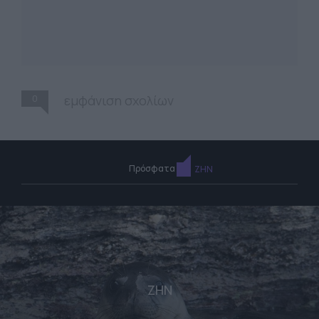
0
εμφάνιση σχολίων
Πρόσφατα
ΖΗΝ
ΖΗΝ