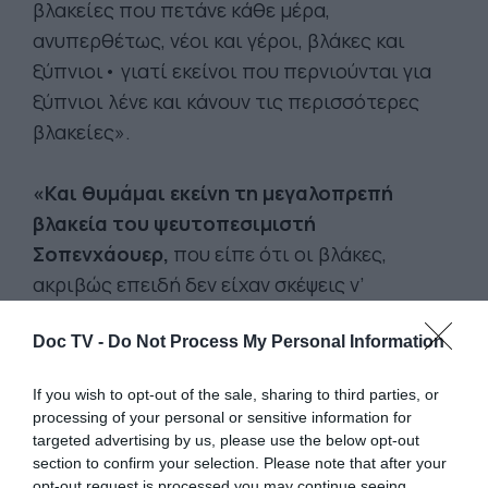
βλακείες που πετάνε κάθε μέρα,
ανυπερθέτως, νέοι και γέροι, βλάκες και
ξύπνιοι• γιατί εκείνοι που περνιούνται για
ξύπνιοι λένε και κάνουν τις περισσότερες
βλακείες».
«Και θυμάμαι εκείνη τη μεγαλοπρεπή
βλακεία του ψευτοπεσιμιστή
Σοπενχάουερ,
που είπε ότι οι βλάκες,
ακριβώς επειδή δεν είχαν σκέψεις ν’
ανταλλάσσουν, επινόησαν κάτι χρωματιστά
Doc TV -
Do Not Process My Personal Information
χαρτονάκια για να δίνουν ο ένας στον άλλον:
την τράπουλα. Αλλά αφού οι βλάκες
If you wish to opt-out of the sale, sharing to third parties, or
επινόησαν τα χαρτιά, δεν πρέπει να ‘ταν τόσο
processing of your personal or sensitive information for
κουτοί, ενώ ο Σοπενχάουερ ούτε καν αυτό
targeted advertising by us, please use the below opt-out
section to confirm your selection. Please note that after your
επινόησε, παρά μόνο ένα σύστημα
opt-out request is processed you may continue seeing