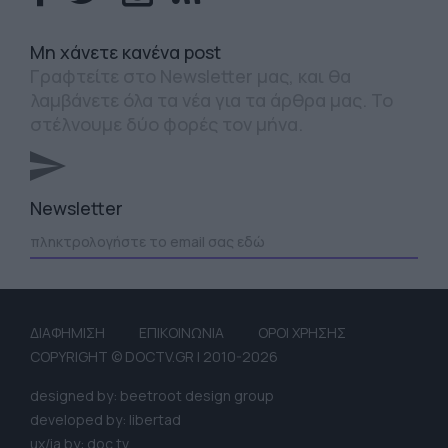
Mη χάνετε κανένα post
Γραφτείτε στο Newsletter μας, και θα
λαμβάνετε όλα τα νέα για τα άρθρα μας. Το
στέλνουμε δύο φορές τον μήνα.
Newsletter
ΔΙΑΦΗΜΙΣΗ
ΕΠΙΚΟΙΝΩΝΙΑ
ΟΡΟΙ ΧΡΗΣΗΣ
COPYRIGHT © DOCTV.GR | 2010-2026
designed by: beetroot design group
developed by: libertad
ux/ia by: doc tv