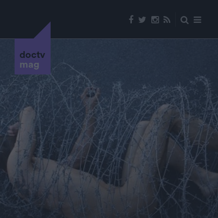
doctv
mag