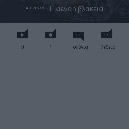
Η αέναη βλακεία
Α' ΠΡΟΣΩΠΟ
0
315
0
1
σχόλια
λέξεις