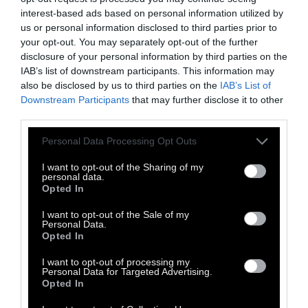
διανοητικής τράπουλας που ονομάζεται
interest-based ads based on personal information utilized by
πεσιμισμός, σύμφωνα με τον οποίο δεν
us or personal information disclosed to third parties prior to
your opt-out. You may separately opt-out of the further
υπάρχει χειρότερο πράγμα στον κόσμο από
disclosure of your personal information by third parties on the
τον πόνο, λες και δεν υπάρχουν η ανία, η
IAB’s list of downstream participants. This information may
πλήξη, αυτά ακριβώς που καταπολεμούν οι
also be disclosed by us to third parties on the
IAB’s List of
Downstream Participants
that may further disclose it to other
χαρτοπαίκτες».
third parties.
Personal Data Processing Opt Outs
I want to opt-out of the Sharing of my
personal data.
Opted In
I want to opt-out of the Sale of my
Personal Data.
Opted In
I want to opt-out of processing my
Personal Data for Targeted Advertising.
Opted In