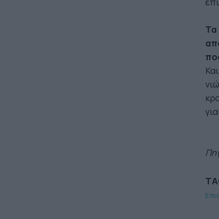
επί
Τα
απ
πο
Και
νιώ
κρα
για
Πη
TA
Επι