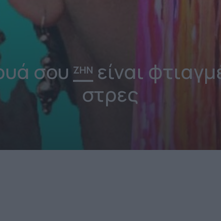
ρυά σου
είναι φτιαγμ
ΖΗΝ
στρες