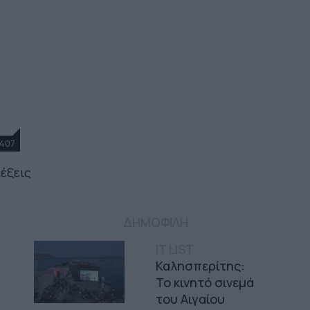
407
λέξεις
ΔΗΜΟΦΙΛΗ
IT LIST
Καλησπερίτης:
Το κινητό σινεμά
του Αιγαίου