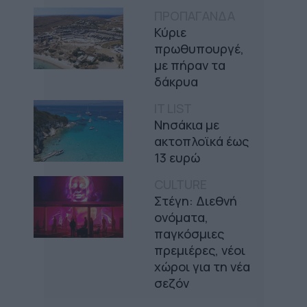
ΠΡΟΠΑΓΑΝΔΑ
Κύριε
πρωθυπουργέ,
με πήραν τα
δάκρυα
IT LIST
Νησάκια με
ακτοπλοϊκά έως
13 ευρώ
CULTURE
Στέγη: Διεθνή
ονόματα,
παγκόσμιες
πρεμιέρες, νέοι
χώροι για τη νέα
σεζόν