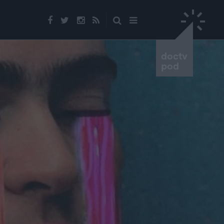
doctv
pod