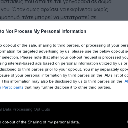
αστάσεις που απαιτείται γρηγοράδα σε σώμα
 νου. Όταν όμως αρχίσει να εκκρίνεται χωρίς
ματημό, τότε μπορεί να μετατραπεί σε
όβλημα.
Do Not Process My Personal Information
αν η κορτιζόλη είναι διαρκώς σε υψηλά
to opt-out of the sale, sharing to third parties, or processing of your per
ίπεδα, νιώθουμε συνέχεια αγχωμένοι και ο
formation for targeted advertising by us, please use the below opt-out s
γανισμός μας «ξεκουρδίζεται».
Επειδή το
r selection. Please note that after your opt-out request is processed y
eing interest-based ads based on personal information utilized by us or
α μπαίνει σε κατάσταση άγχους, μπορεί να
disclosed to third parties prior to your opt-out. You may separately opt-
αίνουμε ενώ τρώμε λίγο και γυμναζόμαστε. Και
losure of your personal information by third parties on the IAB’s list of
ό συμβαίνει διότι το αγχωμένο μας σώμα
. This information may also be disclosed by us to third parties on the
IA
Participants
that may further disclose it to other third parties.
ίζει πως θα λιμοκτονήσει κι έτσι αυξάνει την
ραγωγή ινσουλίνης, αποθηκεύοντας
ισσότερο λίπος. Επίσης αυξάνεται το ζάχαρό
l Data Processing Opt Outs
 (για να μπορέσουμε να ανταπεξέλθουμε σε
κολες καταστάσεις), όμως μαζί του αυξάνεται
o opt-out of the Sharing of my personal data.