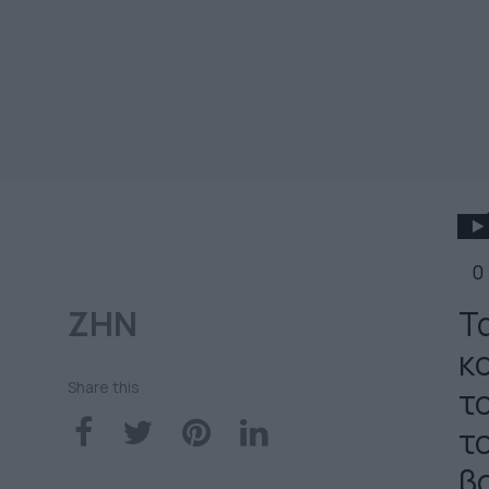
0
ΖΗΝ
Τ
κ
Share this
τ
τ
β