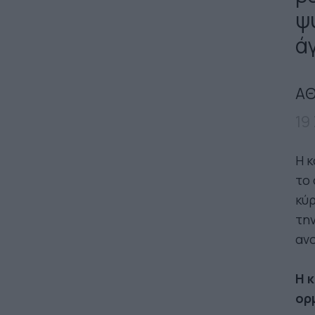
ψ
ά
ΑΘ
19
Η κ
το 
κύρ
την
ανο
Η κ
ορ