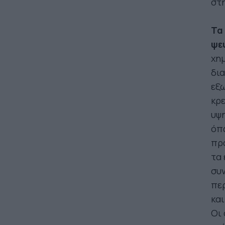
στ
Τα
ψε
χη
δια
εξω
κρε
υψ
όπ
προ
τα 
συ
περ
και
Οι 