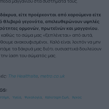
πεδα μαγγανίου στα συστήματά τους.
 δάκρυα, είτε προέρχονται από χαρούμενα είτε
ό θλιβερά γεγονότα, απελευθερώνουν υψηλές
σότητες ορμονών, πρωτεϊνών και μαγγανίου.
 καθώς το σώμα μας «ξεπλένεται» από αυτά,
θουμε ανακουφισμένοι. Καλό είναι λοιπόν να μην
τάμε τα δάκρυά μας διότι ουσιαστικά δουλεύουν
 την ίαση του σώματός μας.
γές
:
The Healthsite
,
metro.co.uk
GS:
στήμη
Υγεία
Ψυχολογία
Καλύτερη ζωή
Άγχος