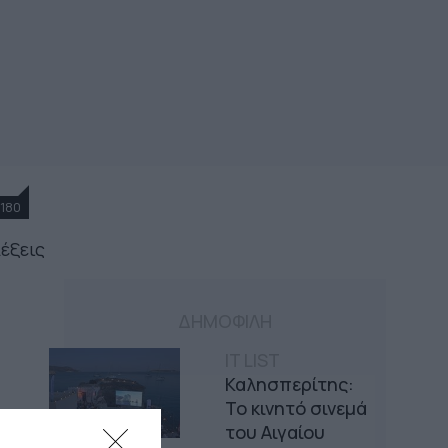
180
λέξεις
ΔΗΜΟΦΙΛΗ
IT LIST
Καλησπερίτης:
Το κινητό σινεμά
του Αιγαίου