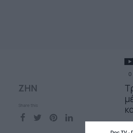
0
ΖΗΝ
Τ
μ
Share this
κα
ΜΑ
Doc TV -