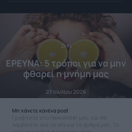
ΖΗΝ
ΕΡΕΥΝΑ: 5 τρόποι για να μην
φθαρεί η μνήμη μας
23 Ιουλίου 2026
Mη χάνετε κανένα post
Γραφτείτε στο Newsletter μας, και θα
λαμβάνετε όλα τα νέα για τα άρθρα μας. Το
στέλνουμε δύο φορές τον μήνα.