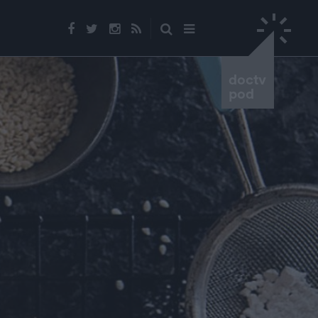
doctv
pod