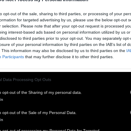
 Απριλίου 2025
to opt-out of the sale, sharing to third parties, or processing of your per
formation for targeted advertising by us, please use the below opt-out s
πιο νόστιμα κουλουράκια που έχουμε φτιάξει
r selection. Please note that after your opt-out request is processed y
έ. Σε μισή ώρα στο πιάτο μας.
eing interest-based ads based on personal information utilized by us or
disclosed to third parties prior to your opt-out. You may separately opt-
losure of your personal information by third parties on the IAB’s list of
ΙΚΑ:
1 κιλό αλεύρι, 4 κουτ. γλ. μπέικιν πάουντερ, 2
. This information may also be disclosed by us to third parties on the
IA
ίλιες σε σκόνη ή 1 κουτ. γλ. εκχύλισμα βανίλιας,
Participants
that may further disclose it to other third parties.
ουτ.γλ. σόδα, ½ κουτ.γλ. αλάτι, 2 φλ. Ζάχαρη, 4
ά, 250 γρ. βούτυρο, ½ φλ. γάλα, ½ φλ. χυμό
l Data Processing Opt Outs
τοκαλιού, ξύσμα ενός πορτοκαλιού ή λεμονιού,
ο σουσάμι (προαιρετικά).
o opt-out of the Sharing of my personal data.
In
ΤΕΛΕΣΗ:
Μέσα σε βαθύ μπολ, χτυπάμε το
o opt-out of the Sale of my Personal Data.
τυρο με τη ζάχαρη μέχρι να λιώσει η ζάχαρη και
In
ασπρίσει το μείγμα. Προσθέτουμε τα αβγά ένα
to opt-out of processing my Personal Data for Targeted