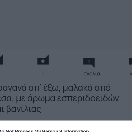
0
1
σχόλια
ραγανά απ’ έξω, μαλακά από
έσα, με άρωμα εσπεριδοειδών
ι βανίλιας
ΡΙΑΝΙΝΑ ΠΑΤΣΑ
Do Not Process My Personal Information