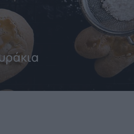
υράκια