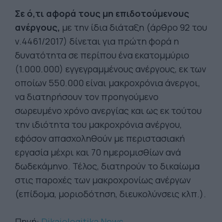
Σε ό,τι αφορά τους μη επιδοτούμενους
ανέργους,
με την ίδια διάταξη (άρθρο 92 του
ν.4461/2017) δίνεται για πρώτη φορά η
δυνατότητα σε περίπου ένα εκατομμύριο
(1.000.000) εγγεγραμμένους ανέργους, εκ των
οποίων 550.000 είναι μακροχρόνια άνεργοι,
να διατηρήσουν τον προηγούμενο
σωρευμένο χρόνο ανεργίας και ως εκ τούτου
την ιδιότητα του μακροχρόνια ανέργου,
εφόσον απασχοληθούν με περιστασιακή
εργασία μέχρι και 70 ημερομισθίων ανά
δωδεκάμηνο. Τέλος, διατηρούν το δικαίωμα
στις παροχές των μακροχρονίως ανέργων
(επίδομα, μοριοδότηση, διευκολύνσεις κλπ.).
Πηγή:
Dikaiologitika News