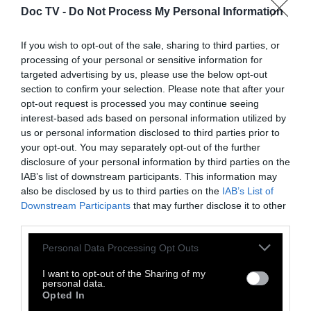
Doc TV -
Do Not Process My Personal Information
If you wish to opt-out of the sale, sharing to third parties, or
processing of your personal or sensitive information for
targeted advertising by us, please use the below opt-out
section to confirm your selection. Please note that after your
opt-out request is processed you may continue seeing
interest-based ads based on personal information utilized by
us or personal information disclosed to third parties prior to
your opt-out. You may separately opt-out of the further
disclosure of your personal information by third parties on the
IAB’s list of downstream participants. This information may
also be disclosed by us to third parties on the
IAB’s List of
Downstream Participants
that may further disclose it to other
third parties.
Personal Data Processing Opt Outs
I want to opt-out of the Sharing of my
personal data.
Αναλυτικά το νέο σύστημα για την
Opted In