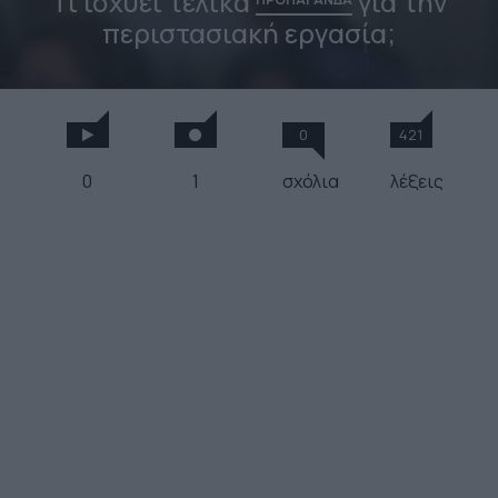
Τι ισχύει τελικά
για την
περιστασιακή εργασία;
0
421
0
1
σχόλια
λέξεις