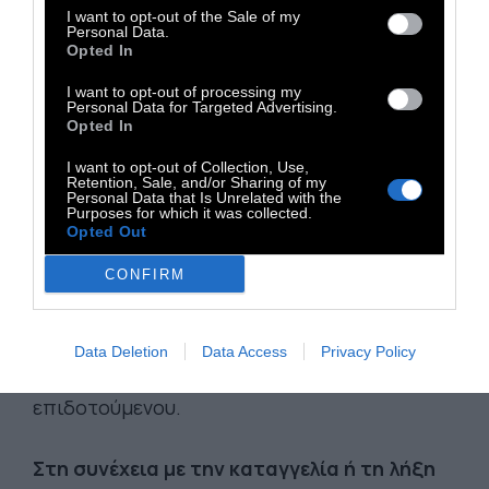
«περιστασιακή εργασία των
I want to opt-out of the Sale of my
Personal Data.
εγγεγραμμένων ανέργων»,
το οποίο έχει
Opted In
τεθεί σε εφαρμογή με σχετική εγκύκλιο της
I want to opt-out of processing my
διοίκησης του ΟΑΕ∆, έχει τα εξής
Personal Data for Targeted Advertising.
Opted In
πλεονεκτήματα: Σε ό,τι αφορά τους
επιδοτούμενους ανέργους που κατά τη
I want to opt-out of Collection, Use,
Retention, Sale, and/or Sharing of my
διάρκεια της τακτικής επιδότησης ανεργίας
Personal Data that Is Unrelated with the
Purposes for which it was collected.
τους πραγματοποιούν ορισμένες ημέρες
Opted Out
εργασίας, με την έναρξη της εργασίας τους,
CONFIRM
επέρχεται –αυτοματοποιημένα– η αναστολή
της επιδότησης ανεργίας τους και
πιστώνεται το αναλογούν –έως την έναρξη
Data Deletion
Data Access
Privacy Policy
της εργασίας– επίδομα στον λογαριασμό του
επιδοτούμενου.
Στη συνέχεια με την καταγγελία ή τη λήξη