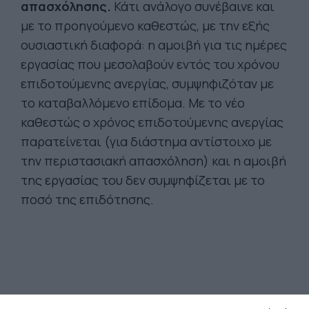
απασχόλησης.
Κάτι ανάλογο συνέβαινε και
με το προηγούμενο καθεστώς, με την εξής
ουσιαστική διαφορά: η αμοιβή για τις ημέρες
εργασίας που μεσολαβούν εντός του χρόνου
επιδοτούμενης ανεργίας, συμψηφιζόταν με
το καταβαλλόμενο επίδομα. Με το νέο
καθεστώς ο χρόνος επιδοτούμενης ανεργίας
παρατείνεται (για διάστημα αντίστοιχο με
την περιστασιακή απασχόληση) και η αμοιβή
της εργασίας του δεν συμψηφίζεται με το
ποσό της επιδότησης.