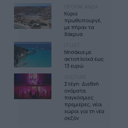
ΠΡΟΠΑΓΑΝΔΑ
Κύριε
πρωθυπουργέ,
με πήραν τα
δάκρυα
IT LIST
Νησάκια με
ακτοπλοϊκά έως
13 ευρώ
CULTURE
Στέγη: Διεθνή
ονόματα,
παγκόσμιες
πρεμιέρες, νέοι
χώροι για τη νέα
σεζόν