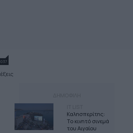
1037
λέξεις
ΔΗΜΟΦΙΛΗ
IT LIST
Καλησπερίτης:
Το κινητό σινεμά
του Αιγαίου