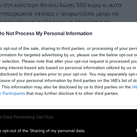
 στη καλύτερη θα σου δώσει 550 ευρώ κι αυτά
τσουρεμένα, να έχεις ν’ αναρωτιέσαι μέχρι να
 στο κάτεργο αν θα έχεις να πληρώσεις το
μα, το νερό, το τηλέφωνο, τους φόρους.
Do Not Process My Personal Information
 ώρα και είκοσι πέντε λεπτά στη δουλειά κι
to opt-out of the sale, sharing to third parties, or processing of your per
formation for targeted advertising by us, please use the below opt-out s
μα δεν έχω εκραγεί, ν’ αφήσω με τα σπλάχνα μου
r selection. Please note that after your opt-out request is processed y
υμα στο τοίχο πως σήμερα θα λείψω από τη
eing interest-based ads based on personal information utilized by us or
λειά, πως τα τιμολόγια και τα δελτία αποστολής
disclosed to third parties prior to your opt-out. You may separately opt-
losure of your personal information by third parties on the IAB’s list of
έπρεπε να ήταν βόμβες στα μεγάλα υπουργικά
. This information may also be disclosed by us to third parties on the
IA
φεία και στις αίθουσες συσκέψεων των μεγάλων
Participants
that may further disclose it to other third parties.
ιχειρήσεων,
αλλά τώρα βγάζω ΦΠΑ και ΙΚΑ και
σθοδοσία, δίνοντας στους ανθρώπους το
ιχρό τους διαβατήριο για να βγάλουν μια μέρα
l Data Processing Opt Outs
όμα.
o opt-out of the Sharing of my personal data.