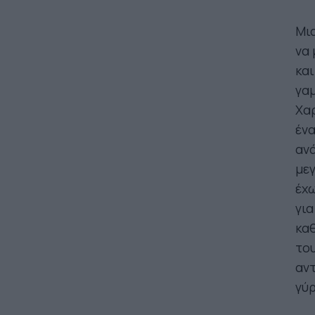
Μια
να 
και
γαμ
Χαρ
ένα
ανά
μεγ
έχω
για
καθ
του
αντ
γύρ