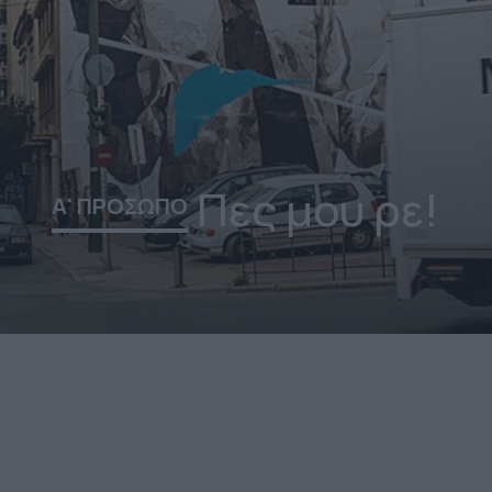
Πες μου ρε!
Α' ΠΡΟΣΩΠΟ