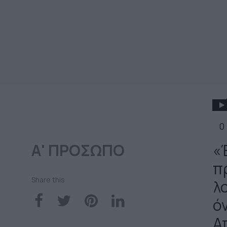
0
Α' ΠΡΟΣΩΠΟ
«
π
Share this
λ
ό
Απ