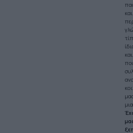
παι
και
πε
γλώ
τίπ
ίδι
και
που
συλ
αν
κο
μας
μια
Έχ
μα
ξε