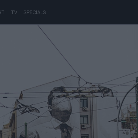
ST
TV
SPECIALS