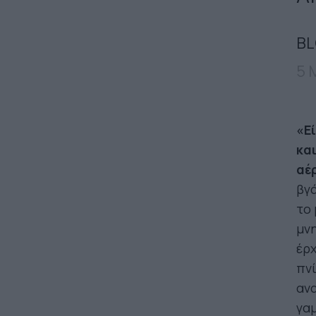
BL
5 
«Εί
και
αέ
βγά
το 
μνη
έρχ
πνί
ανα
γαμ