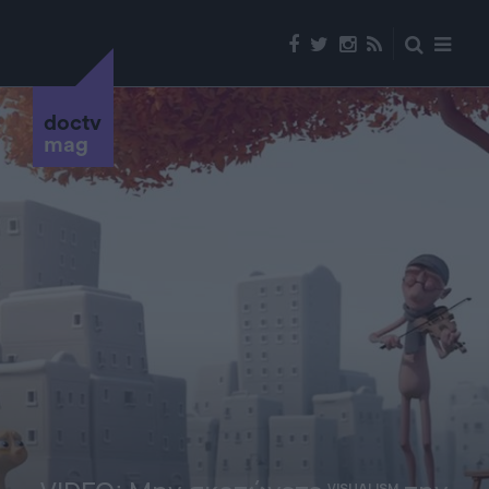
doctv
mag
VISUALISM