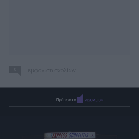
0
εμφάνιση σχολίων
Πρόσφατα
VISUALISM