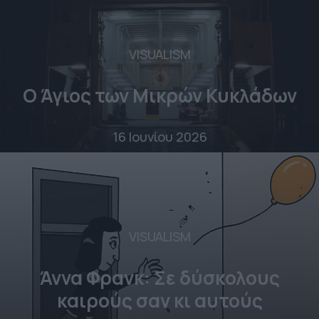
VISUALISM
Ο Άγιος των Μικρών Κυκλάδων
16 Ιουνίου 2026
VISUALISM
Άννα Φρανκ: Σε δύσκολους
καιρούς σαν κι αυτούς