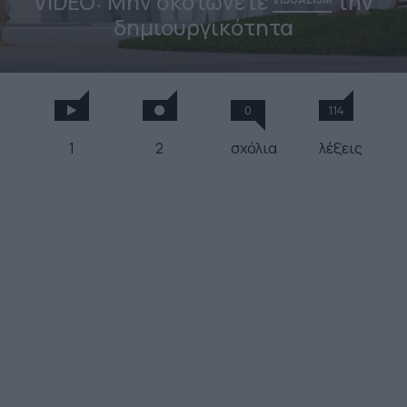
VIDEO: Μην σκοτώνετε
την
δημιουργικότητα
0
114
1
2
σχόλια
λέξεις