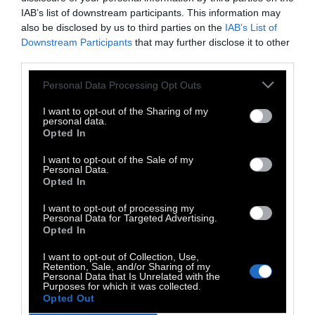
Η μελέτη διαπίστωσε ότι οι άνθρωποι που
IAB’s list of downstream participants. This information may
σκέφτονται πολύ, ήταν πολύ λιγότερο
also be disclosed by us to third parties on the
IAB’s List of
ενεργοί τις καθημερινές από εκείνους που
Downstream Participants
that may further disclose it to other
third parties.
είχαν την τάση να αποφεύγουν την πολλή
διανοητική δουλειά.
Παρόλα αυτά, δεν
Personal Data Processing Opt Outs
υπήρχε καμία διαφορά μεταξύ τους τα
I want to opt-out of the Sharing of my
σαββατοκύριακα, πράγμα που οι
personal data.
Opted In
επιστήμονες δεν ξέρουν πως ακριβώς να
το ερμηνεύσουν.
Καθώς το μέγεθος του
I want to opt-out of the Sale of my
Personal Data.
δείγματος ήταν μικρό, όπως και το χρονικό
Opted In
διάστημα που διεξήχθη η μελέτη,
I want to opt-out of processing my
περισσότερες εξετάσεις στο μέλλον θα
Personal Data for Targeted Advertising.
Opted In
πρέπει να αποδείξουν τον συσχετισμό
μεταξύ τεμπελιάς και εξυπνάδας.
I want to opt-out of Collection, Use,
Retention, Sale, and/or Sharing of my
Personal Data that Is Unrelated with the
Purposes for which it was collected.
Πάντως επειδή η μειωμένη σωματική
Opted Out