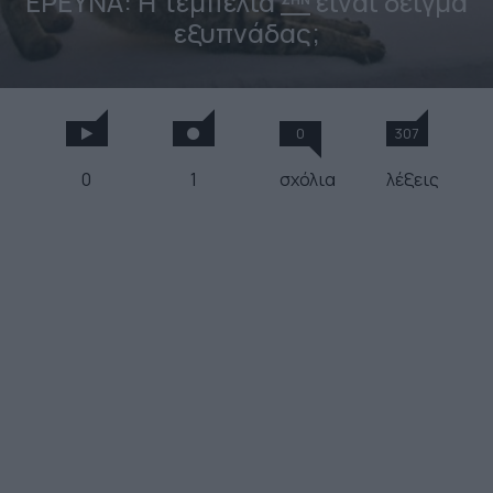
ΕΡΕΥΝΑ: Η τεμπελιά
είναι δείγμα
εξυπνάδας;
0
307
0
1
σχόλια
λέξεις