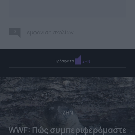
0
εμφάνιση σχολίων
Πρόσφατα
ΖΗΝ
ΖΗΝ
WWF: Πώς συμπεριφερόμαστε