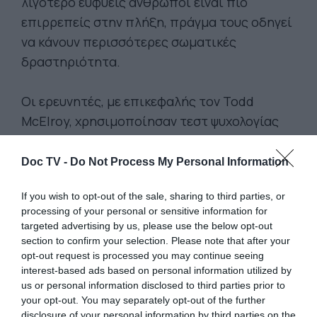
λιγότερο ευφυείς άνθρωποι είναι πιο
επιρρεπείς στην πλήξη, πράγμα τους οδηγεί
να κάνουν περισσότερες σωματικές
δραστηριότητα.
Οι ερευνητές, με επικεφαλής τον Todd
McElroy, χρησιμοποίησαν τεστ ψυχολογίας
για να εντοπίσουν ποιοι από τους φοιτητές
που εξέτασαν είχαν την τάση να σκέφτονται
Doc TV -
Do Not Process My Personal Information
πολύ, και ποιοι προτιμούσαν να κάνουν
If you wish to opt-out of the sale, sharing to third parties, or
πράγματα που απαιτούν λιγότερη σκέψη. Στη
processing of your personal or sensitive information for
συνέχεια, όλοι οι συμμετέχοντες
targeted advertising by us, please use the below opt-out
εξοπλίστηκαν με καταγραφείς που
section to confirm your selection. Please note that after your
opt-out request is processed you may continue seeing
παρακολούθησαν το πόσο ασκήθηκαν στο
interest-based ads based on personal information utilized by
γυμναστήριο τις επόμενες επτά ημέρες.
us or personal information disclosed to third parties prior to
your opt-out. You may separately opt-out of the further
disclosure of your personal information by third parties on the