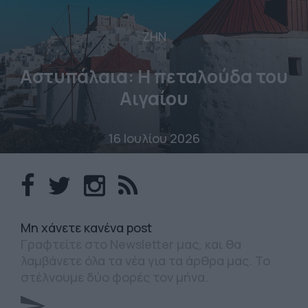
ΖΗΝ
Αστυπάλαια: Η πεταλούδα του
Αιγαίου
16 Ιουλίου 2026
Mη χάνετε κανένα post
Γραφτείτε στο Newsletter μας, και θα
λαμβάνετε όλα τα νέα για τα άρθρα μας. Το
στέλνουμε δύο φορές τον μήνα.