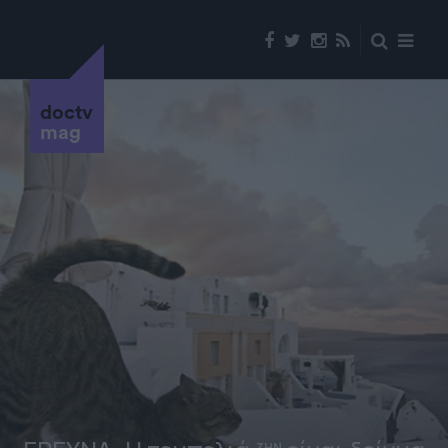
doctv
mag
ΖΗΝ