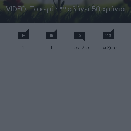
VIDEO: Το κερί
σβήνει 50 χρόνια
VIDEO
0
103
1
1
σχόλια
λέξεις