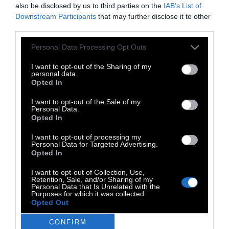
also be disclosed by us to third parties on the
IAB’s List of
Το βίντεο 50th anniversary of Amnesty
Downstream Participants
that may further disclose it to other
third parties.
International σκηνοθέτησε ο Carlos Lascano.
Τη μουσική υπογράφει ο βραβευμένος με
Personal Data Processing Opt Outs
Όσκαρ Hans Zimmer.
I want to opt-out of the Sharing of my
personal data.
Opted In
I want to opt-out of the Sale of my
Personal Data.
Opted In
I want to opt-out of processing my
Personal Data for Targeted Advertising.
Opted In
I want to opt-out of Collection, Use,
Retention, Sale, and/or Sharing of my
Personal Data that Is Unrelated with the
Purposes for which it was collected.
Opted Out
CONFIRM