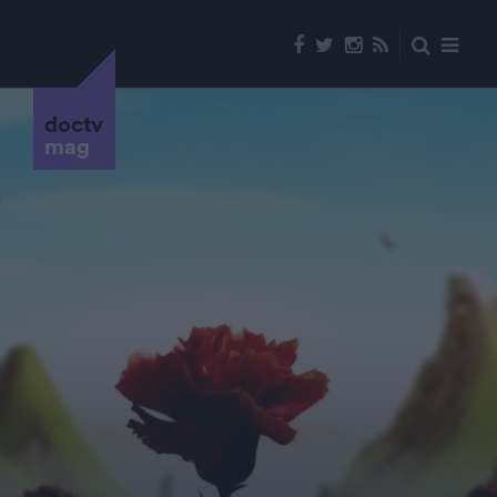
doctv
mag