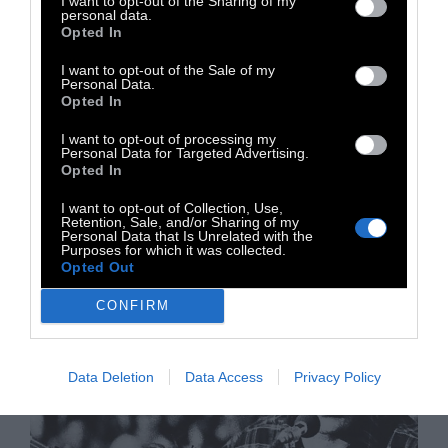
I want to opt-out of the Sharing of my
Α' ΠΡΟΣΩΠΟ
personal data.
Opted In
Η ψυχική υγεία είναι πολιτικό
I want to opt-out of the Sale of my
Personal Data.
ζήτημα
Opted In
I want to opt-out of processing my
Personal Data for Targeted Advertising.
Του Κώστα Σαββόπουλου
Opted In
I want to opt-out of Collection, Use,
Retention, Sale, and/or Sharing of my
24 Οκτωβρίου 2025
Personal Data that Is Unrelated with the
Purposes for which it was collected.
Opted Out
CONFIRM
Data Deletion
Data Access
Privacy Policy