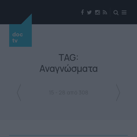
doc
tv
TAG:
Αναγνώσματα
15 - 28 από 308