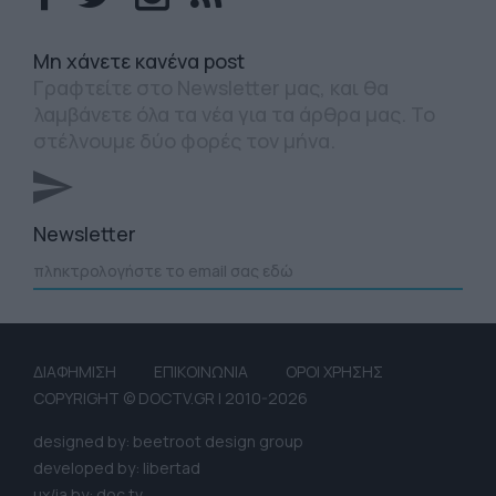
Mη χάνετε κανένα post
Γραφτείτε στο Newsletter μας, και θα
λαμβάνετε όλα τα νέα για τα άρθρα μας. Το
στέλνουμε δύο φορές τον μήνα.
Newsletter
ΔΙΑΦΗΜΙΣΗ
ΕΠΙΚΟΙΝΩΝΙΑ
ΟΡΟΙ ΧΡΗΣΗΣ
COPYRIGHT © DOCTV.GR | 2010-2026
designed by: beetroot design group
developed by: libertad
ux/ia by: doc tv