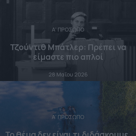
Α' ΠΡΟΣΩΠΟ
Τζούντιθ Μπάτλερ: Πρέπει να
είμαστε πιο απλοί
28 Μαΐου 2026
Α' ΠΡΟΣΩΠΟ
Το θέμα δεν είναι τι διδάσκουμε,