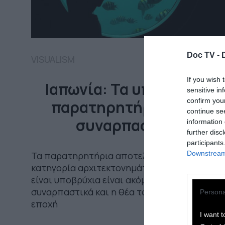
Doc TV -
VISUALISM
If you wish 
Ιαπωνία: Τα υποβρύχια
sensitive in
confirm you
παρατηρητήρια είναι
continue se
συναρπαστικά
information 
further disc
participants
Downstream 
Τα παρατηρητήρια αποτελούν μια ολόκληρη
κατηγορία αρχιτεκτονημάτων αλλά όταν
είναι υποβρύχια είναι ακόμα πιο
συναρπαστικά και η θέα τους αλλάζει κάθε
Persona
εποχή
I want t