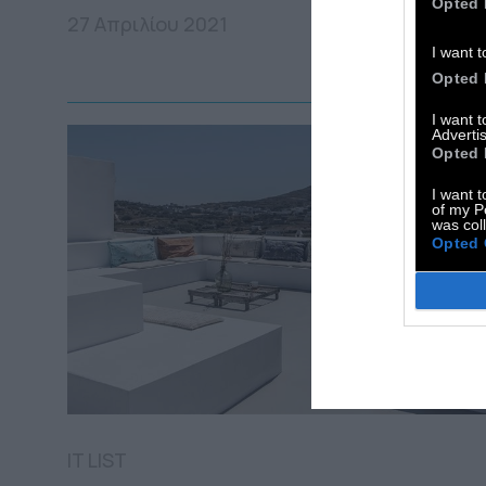
Opted 
27 Απριλίου 2021
I want t
Opted 
I want 
Advertis
Opted 
I want t
of my P
was col
Opted 
IT LIST