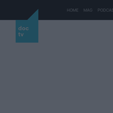
HOME
MAG
PODCA
doc
tv