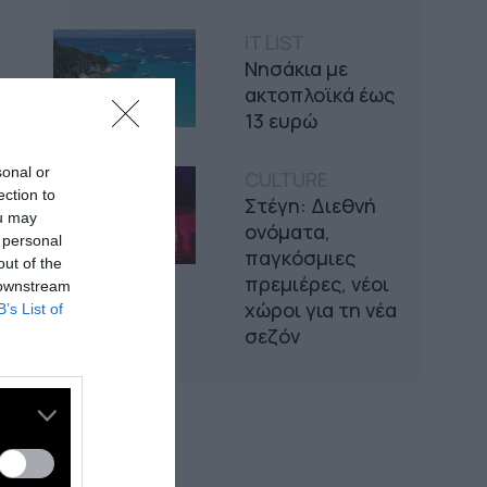
IT LIST
Νησάκια με
ακτοπλοϊκά έως
13 ευρώ
sonal or
CULTURE
ection to
Στέγη: Διεθνή
ou may
ονόματα,
 personal
παγκόσμιες
out of the
πρεμιέρες, νέοι
 downstream
χώροι για τη νέα
B’s List of
σεζόν