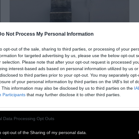
Do Not Process My Personal Information
VISUALISM
to opt-out of the sale, sharing to third parties, or processing of your per
Πισίνα στην ταράτσα ή
formation for targeted advertising by us, please use the below opt-out s
r selection. Please note that after your opt-out request is processed y
όπου είσαι με ότι έχεις
eing interest-based ads based on personal information utilized by us or
disclosed to third parties prior to your opt-out. You may separately opt-
losure of your personal information by third parties on the IAB’s list of
Ένα μικρό ιταλικό σπίτι 200 ετών
. This information may also be disclosed by us to third parties on the
IA
ανακαινίστηκε και μας βάζει ιδέες
Participants
that may further disclose it to other third parties.
15 Απριλίου 2021
l Data Processing Opt Outs
o opt-out of the Sharing of my personal data.