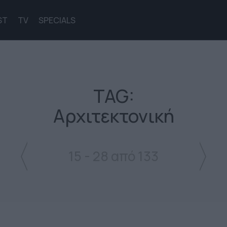
ST
TV
SPECIALS
TAG:
Αρχιτεκτονική
15 - 28 από 133