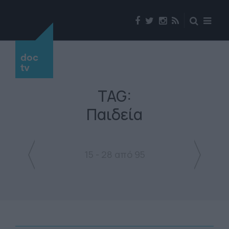
doc
tv
TAG:
Παιδεία
15 - 28 από 95