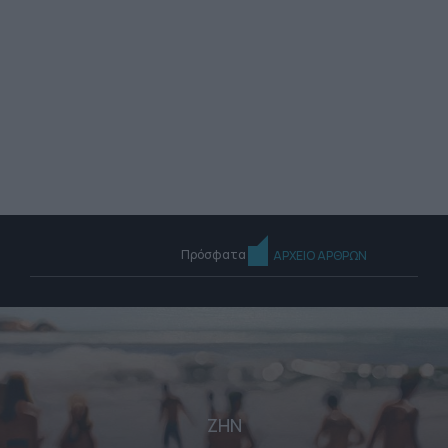
Πρόσφατα
ΑΡΧΕΙΟ ΑΡΘΡΩΝ
ΖΗΝ