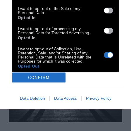
82χρονη αριστεύει στο γυμνάσιο, δείχνοντάς
I want to opt-out of the Sale of my
μας ότι ποτέ δεν είναι αργά
Personal Data.
Opted In
6 Ιουλίου 2016
I want to opt-out of processing my
Personal Data for Targeted Advertising.
Opted In
I want to opt-out of Collection, Use,
Retention, Sale, and/or Sharing of my
Personal Data that Is Unrelated with the
Purposes for which it was collected.
Opted Out
CONFIRM
Data Deletion
Data Access
Privacy Policy