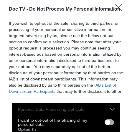
Doc TV -
Do Not Process My Personal Information
If you wish to opt-out of the sale, sharing to third parties, or
processing of your personal or sensitive information for
targeted advertising by us, please use the below opt-out
section to confirm your selection. Please note that after your
opt-out request is processed you may continue seeing
interest-based ads based on personal information utilized by
us or personal information disclosed to third parties prior to
your opt-out. You may separately opt-out of the further
disclosure of your personal information by third parties on the
IAB’s list of downstream participants. This information may
also be disclosed by us to third parties on the
IAB’s List of
Downstream Participants
that may further disclose it to other
ΖΗΝ
third parties.
Αριστείο στα 82 έτη
Personal Data Processing Opt Outs
I want to opt-out of the Sharing of my
personal data.
«Να ακολουθείτε τα όνειρά σας». Μια
Opted In