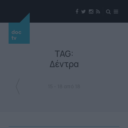
doc
tv
TAG:
Δέντρα
15 - 18 από 18