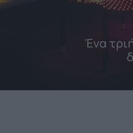
Ένα τρι
δ