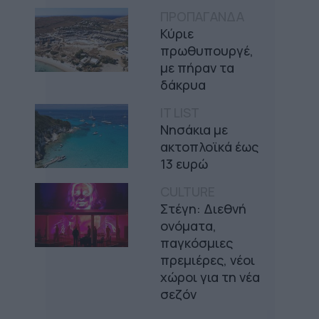
ΠΡΟΠΑΓΑΝΔΑ
Κύριε
πρωθυπουργέ,
με πήραν τα
δάκρυα
IT LIST
Νησάκια με
ακτοπλοϊκά έως
13 ευρώ
CULTURE
Στέγη: Διεθνή
ονόματα,
παγκόσμιες
πρεμιέρες, νέοι
χώροι για τη νέα
σεζόν