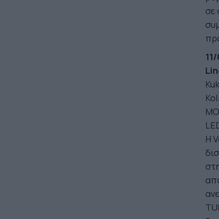
σε 
συ
προ
11/
Lin
Kuk
Kol
MO
LE
Η 
δι
στη
από
ανε
TUR