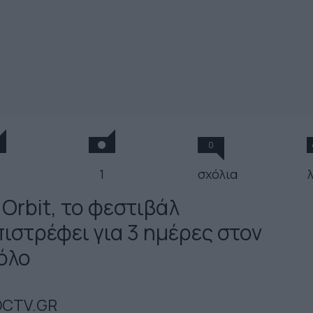
0
1
σχόλια
 Orbit, το φεστιβάλ
πιστρέφει για 3 ημέρες στον
όλο
CTV.GR