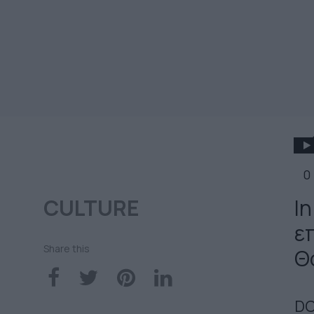
0
CULTURE
In
ε
Share this
Θ
DO