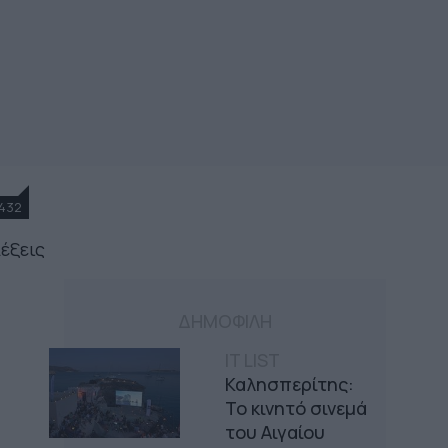
432
λέξεις
ΔΗΜΟΦΙΛΗ
IT LIST
Καλησπερίτης:
Το κινητό σινεμά
του Αιγαίου