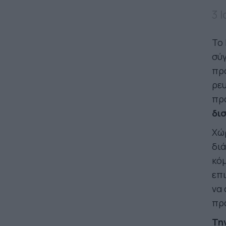
3 
Το 
σύγ
πρ
ρευ
πρ
δι
Χώρ
διά
κόμ
επι
να 
πρ
Τη