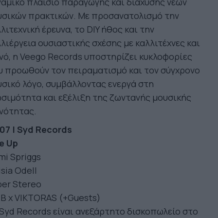
αμικό πλαίσιο παραγωγής και διάχυσης νέων
υσικών πρακτικών. Με προσανατολισμό την
λιτεχνική έρευνα, το DIY ήθος και την
λιέργεια ουσιαστικής σχέσης με καλλιτέχνες και
νό, η Veego Records υποστηρίζει κυκλοφορίες
υ προωθούν τον πειραματισμό και τον σύγχρονο
σικό λόγο, συμβάλλοντας ενεργά στη
σιμότητα και εξέλιξη της ζωντανής μουσικής
νότητας.
07 | Syd Records
e Up
i Spriggs
isia Odell
er Stereo
Β x VIKTORAS (+Guests)
Syd Records είναι ανεξάρτητο δισκοπωλείο στο