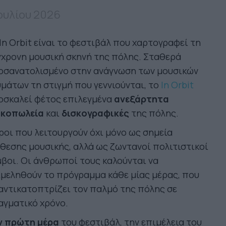
Ιουλίου 2026
In Orbit είναι το φεστιβάλ που χαρτογραφεί τη
χρονη μουσική σκηνή της πόλης. Σταθερά
οσανατολισμένο στην ανάγνωση των μουσικών
μάτων τη στιγμή που γεννιούνται, το
In Orbit
οσκαλεί φέτος επιλεγμένα
ανεξάρτητα
σκοπωλεία
και
δισκογραφικές
της πόλης.
οι που λειτουργούν όχι μόνο ως σημεία
θεσης μουσικής, αλλά ως ζωντανοί πολιτιστικοί
βοι. Οι άνθρωποί τους καλούνται να
μεληθούν το πρόγραμμα κάθε μίας μέρας, που
αντικατοπτρίζει τον παλμό της πόλης σε
αγματικό χρόνο.
ν πρώτη μέρα
του φεστιβάλ, την επιμέλεια του