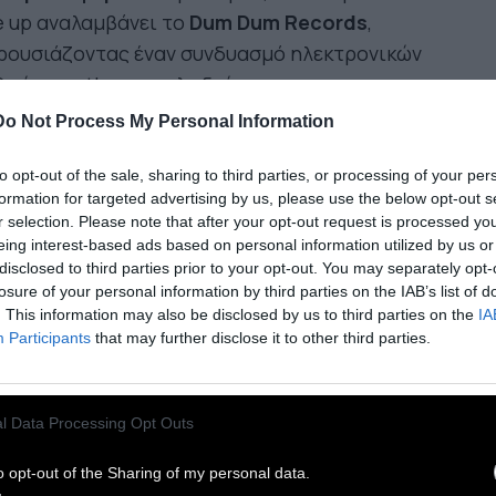
e up αναλαμβάνει το
Dum Dum Records
,
ρουσιάζοντας έναν συνδυασμό ηλεκτρονικών
μών, synth-pop μελωδιών και
ταλγικών vibes, σε μια χορευτική εμπειρία με
Do Not Process My Personal Information
χρονη αισθητική που κινείται ανάμεσα
 retro και το μοντέρνο. Το
Σάββατο
, η καλή
to opt-out of the sale, sharing to third parties, or processing of your per
formation for targeted advertising by us, please use the below opt-out s
ego Records
υπογράφει ένα πρόγραμμα με
r selection. Please note that after your opt-out request is processed y
imal beats, ηλεκτρονικές υφές και σταθερές
eing interest-based ads based on personal information utilized by us or
ούβες, χτίζοντας μια ροή που διατηρεί την
disclosed to third parties prior to your opt-out. You may separately opt-
losure of your personal information by third parties on the IAB’s list of
αση και την κίνηση καθ’ όλη τη διάρκεια της
. This information may also be disclosed by us to third parties on the
IA
αδιάς. Το φεστιβάλ ολοκληρώνεται την
Κυριακή
Participants
that may further disclose it to other third parties.
 το
Syd Records
, παρουσιάζοντας ένα ευρύ
μα που εκτείνεται από τον κιθαριστικό ήχο έως
 σύγχρονες pop μελωδίες και τα darkwave
l Data Processing Opt Outs
οχρώματα.
o opt-out of the Sharing of my personal data.