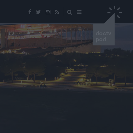
doctv
pod