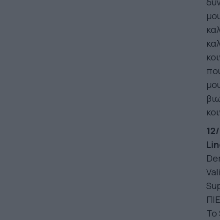
δυν
μο
καλ
καλ
κοι
πο
μου
βιω
κοι
12/
Lin
Dem
Val
Sup
ΠΙΕ
Το 