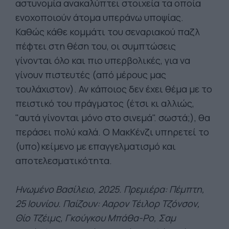
αστυνομία ανακαλύπτει στοιχεία τα οποία
ενοχοποιούν άτομα υπεράνω υποψίας.
Καθώς κάθε κομμάτι του σεναριακού παζλ
πέφτει στη θέση του, οι συμπτώσεις
γίνονται όλο και πιο υπερβολικές, για να
γίνουν πιστευτές (από μέρους μας
τουλάχιστον). Αν κάποιος δεν έχει θέμα με το
πειστικό του πράγματος (έτσι κι αλλιώς,
"αυτά γίνονται μόνο στο σινεμά". σωστά;), θα
περάσει πολύ καλά. Ο ΜακΚένζι υπηρετεί το
(υπο)κείμενο με επαγγελματισμό και
αποτελεσματικότητα.
Ηνωμένο Βασίλειο, 2025. Πρεμιέρα: Πέμπτη
,
25 Ιουνίου. Παίζουν: Ααρον Τέιλορ Τζόνσον,
Θίο Τζέιμς, Γκούγκου Μπάθα-Ρο, Σαμ