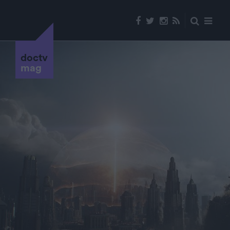
doctv
mag