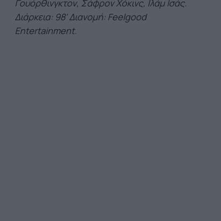
Γουόρθινγκτον, Σάφρον Χόκινς, Ιλάμ Ισάς.
Διάρκεια: 98' Διανομή: Feelgood
Entertainment.