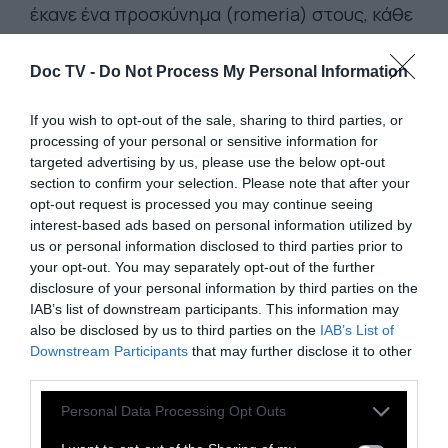
έκανε ένα προσκύνημα (romeria) στους, κάθε
άλλο παρά, άγιους τόπους της καταγωγής
της. Μέσα από την κάμερα που κρατάει στο
Doc TV -
Do Not Process My Personal Information
χέρι η πρωταγωνίστρια, καθώς αναζητά την
If you wish to opt-out of the sale, sharing to third parties, or
ταυτότητά της, αναδύεται μια γλυκόπικρη
processing of your personal or sensitive information for
ωδή στη χαμένη οικογένεια, αλλά και σε μια
targeted advertising by us, please use the below opt-out
ολόκληρη γενιά νέων στην Ισπανία του 80,
section to confirm your selection. Please note that after your
opt-out request is processed you may continue seeing
που μετά την πτώση της δικτατορίας,
interest-based ads based on personal information utilized by
ξαφνικά έπρεπε να διαχειριστεί την
us or personal information disclosed to third parties prior to
ελευθερία της.
Ήταν υποψήφια για έξι
your opt-out. You may separately opt-out of the further
disclosure of your personal information by third parties on the
βραβεία
Γκόγια.
Η Κάρλα Σιμόν έχει
IAB’s list of downstream participants. This information may
υπογράψει και τα πολύ αξιόλογα «Οι
also be disclosed by us to third parties on the
IAB’s List of
Ροδακινιές του Αλκαράς» και «Ένα Αξέχαστο
Downstream Participants
that may further disclose it to other
third parties.
Καλοκαίρι».
Personal Data Processing Opt Outs