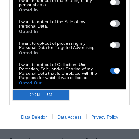
I want to opt-out of the Sharing of my
personal data.
Βαθμολογία (4/5).
Συνυφασμένο με το
Opted In
καλοκαίρι το όνομα της Ισπανίδας
I want to opt-out of the Sale of my
δημιουργού, τόσο θεματικά, όσο και το ότι οι
Personal Data.
Opted In
δουλειές της βγαίνουν πάντα καλοκαίρι, εδώ
I want to opt-out of processing my
υπογράφει την καλύτερη μέχρι σήμερα ταινία
Personal Data for Targeted Advertising.
της, κατά τη γνώμη μας. Με μια μικρή εσάνς
Opted In
από «Aftersun», με μια κάμερα (καθότι
I want to opt-out of Collection, Use,
Retention, Sale, and/or Sharing of my
μέλλουσα σπουδάστρια κινηματογράφου) και
Personal Data that Is Unrelated with the
Purposes for which it was collected.
το ημερολόγιο της μητέρας της στο χέρι, η
Opted Out
νεαρή ηρωίδα επιστρέφει στον τόπο των
CONFIRM
γονιών της, τους οποίους έχασε νωρίς,
ανακαλύπτοντας πως τα περισσότερα από
όσα ήδη γνώριζε για αυτούς δεν ίσχυαν στην
Data Deletion
Data Access
Privacy Policy
πραγματικότητα.