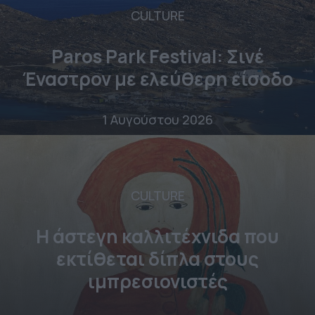
CULTURE
Paros Park Festival: Σινέ
Έναστρον με ελεύθερη είσοδο
1 Αυγούστου 2026
CULTURE
Η άστεγη καλλιτέχνιδα που
εκτίθεται δίπλα στους
ιμπρεσιονιστές