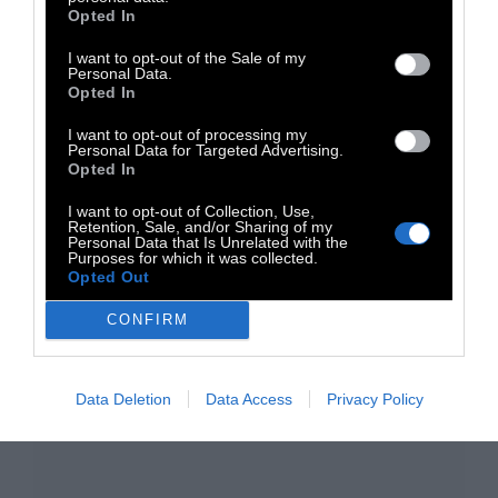
Εθνικής Λυρικής Σκηνής – ΚΠΙΣΝ, Είσοδος
Opted In
ελεύθερη με δελτία εισόδου, τα οποία θα
I want to opt-out of the Sale of my
Personal Data.
διανέμονται από την Πέμπτη 25 Ιουνίου 2026,
Opted In
στις 12.00, αποκλειστικά μέσω
I want to opt-out of processing my
ticketservices.gr
Personal Data for Targeted Advertising.
Opted In
TAGS:
I want to opt-out of Collection, Use,
Retention, Sale, and/or Sharing of my
Μουσική
Συναυλίες
ΚΠΙΣΝ
Ελεύθερη είσοδος
Personal Data that Is Unrelated with the
Purposes for which it was collected.
Opted Out
CONFIRM
Data Deletion
Data Access
Privacy Policy