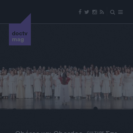
doctv
mag
CULTURE