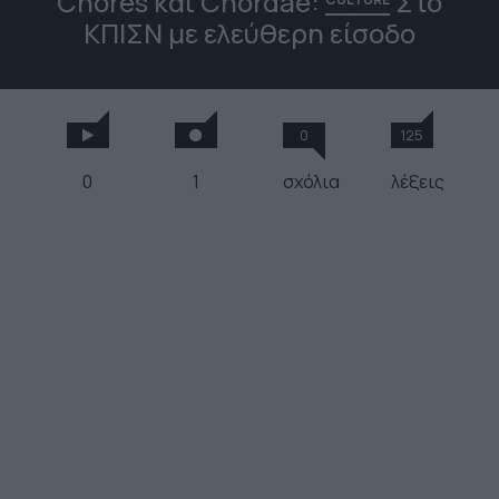
Chóres και Chordae:
Στο
ΚΠΙΣΝ με ελεύθερη είσοδο
0
125
0
1
σχόλια
λέξεις