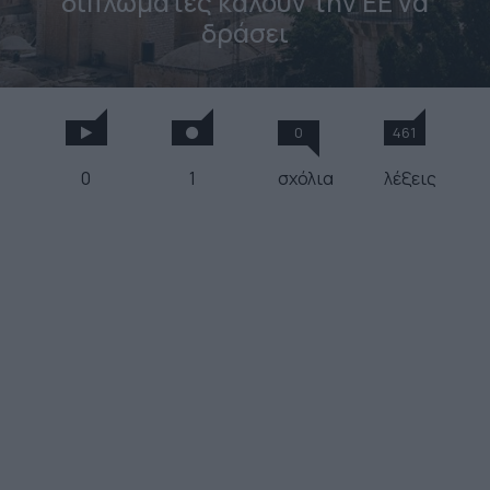
διπλωμάτες καλούν την ΕΕ να
δράσει
0
461
0
1
σχόλια
λέξεις