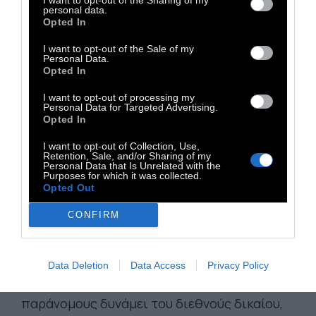
Τα φυσικά και νομικά πρόσωπα αυτά είναι
personal data.
«πολιτικοί, ηγέτες οικισμών, η ισραηλινή
Opted In
‘κτηματολογική υπηρεσία’, αντιπρόσωποι
I want to opt-out of the Sale of my
των τοπικών αρχών, πολεοδόμοι, δικηγόροι,
Personal Data.
Opted In
αρχιτέκτονες, μηχανικοί, εργολάβοι
κατασκευής ακινήτων, επιχειρηματίες,
I want to opt-out of processing my
Personal Data for Targeted Advertising.
τράπεζες και άλλοι χρηματοοικονομικοί
Opted In
θεσμοί», εξηγεί.
I want to opt-out of Collection, Use,
Retention, Sale, and/or Sharing of my
Η Δυτική Όχθη, παλαιστινιακό έδαφος που
Personal Data that Is Unrelated with the
Purposes for which it was collected.
γειτονεύει με την Ιορδανία, τελεί υπό κατοχή
Opted Out
του Ισραήλ από το 1967. Πέραν της
CONFIRM
ανατολικής Ιερουσαλήμ, κατεχόμενης και
προσαρτημένης από το Ισραήλ, πάνω από
500.000 Ισραηλινοί ζουν σήμερα στη Δυτική
Data Deletion
Data Access
Privacy Policy
Όχθη, σε οικισμούς που ο ΟΗΕ θεωρεί
παράνομους δυνάμει του διεθνούς δικαίου,