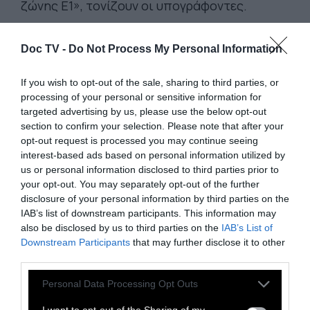
ζώνης E1», τονίζουν οι υπογράφοντες.
Ενόψει της προθεσμίας αυτής, «η ΕΕ και τα
Doc TV -
Do Not Process My Personal Information
κράτη μέλη της πρέπει να δράσουν τώρα-
ειδικά κατά το συμβούλιο εξωτερικών
If you wish to opt-out of the sale, sharing to third parties, or
υποθέσεων της 11ης Μαΐου», συνεχίζουν. «Η
processing of your personal or sensitive information for
ΕΕ πρέπει, κατ’ ελάχιστον, να προχωρήσει
targeted advertising by us, please use the below opt-out
section to confirm your selection. Please note that after your
στην επιβολή στοχευμένων κυρώσεων»,
opt-out request is processed you may continue seeing
συμπεριλαμβανομένων ιδίως ακυρώσεων
interest-based ads based on personal information utilized by
«θεωρήσεων διαβατηρίων» και απαγόρευσης
us or personal information disclosed to third parties prior to
your opt-out. You may separately opt-out of the further
«εμπορικών δραστηριοτήτων στην ΕΕ», σε
disclosure of your personal information by third parties on the
βάρος όλων όσοι ενέχονται «σε
IAB’s list of downstream participants. This information may
δραστηριότητες παράνομου εποικισμού»,
also be disclosed by us to third parties on the
IAB’s List of
Downstream Participants
that may further disclose it to other
ειδικά σε βάρος αυτών που «προωθούν» και
third parties.
«θέτουν σε εφαρμογή» το σχέδιο «για τη
ζώνη E1», επιμένει η ανοικτή επιστολή.
Personal Data Processing Opt Outs
I want to opt-out of the Sharing of my