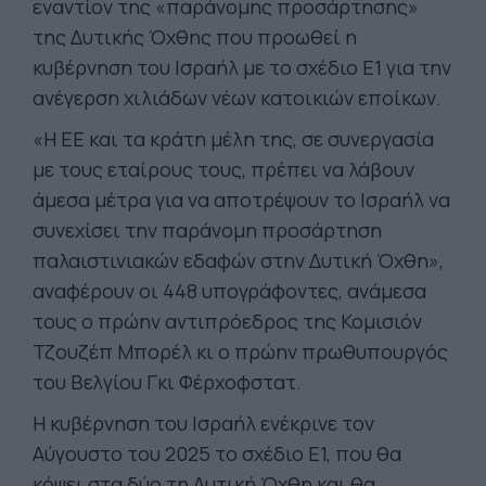
εναντίον της «παράνομης προσάρτησης»
της Δυτικής Όχθης που προωθεί η
κυβέρνηση του Ισραήλ με το σχέδιο E1 για την
ανέγερση χιλιάδων νέων κατοικιών εποίκων.
«Η ΕΕ και τα κράτη μέλη της, σε συνεργασία
με τους εταίρους τους, πρέπει να λάβουν
άμεσα μέτρα για να αποτρέψουν το Ισραήλ να
συνεχίσει την παράνομη προσάρτηση
παλαιστινιακών εδαφών στην Δυτική Όχθη»,
αναφέρουν οι 448 υπογράφοντες, ανάμεσα
τους ο πρώην αντιπρόεδρος της Κομισιόν
Τζουζέπ Μπορέλ κι ο πρώην πρωθυπουργός
του Βελγίου Γκι Φέρχοφστατ.
Η κυβέρνηση του Ισραήλ ενέκρινε τον
Αύγουστο του 2025 το σχέδιο E1, που θα
κόψει στα δύο τη Δυτική Όχθη και θα